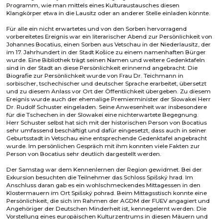
Programm, wie man mittels eines Kulturaustausches diesen
Klangkörper etwa in die Lausitz oder an anderer Stelle einladen könnte.
Für alle ein nicht erwartetes und von den Sorben hervorragend
vorbereitetes Ereignis war ein literarischer Abend zur Persönlichkeit von
Johannes Bocatius, einen Sorben aus Vetschau in der Niederlausitz, der
im 17. Jahrhundert in der Stadt Košice zu einem namenhaften Bürger
wurde. Eine Bibliothek trägt seinen Namen und weitere Gedenktafeln
sind in der Stadt an diese Persönlichkeit erinnernd angebracht. Die
Biografie zur Persönlichkeit wurde von Frau Dr. Teichmann in
sorbischer, tschechischer und deutscher Sprache erarbeitet, übersetzt
und zu diesem Anlass vor Ort der Öffentlichkeit übergeben. Zu diesem
Ereignis wurde auch der ehemalige Premierminister der Slowakei Herr
Dr. Rudolf Schuster eingeladen. Seine Anwesenheit war insbesondere
für die Tschechen in der Slowakei eine nichterwartete Begegnung.
Herr Schuster selbst hat sich mit der historischen Person von Bocatius
sehr umfassend beschäftigt und dafür eingesetzt, dass auch in seiner
Geburtsstadt in Vetschau eine entsprechende Gedenktafel angebracht
wurde. Im persönlichen Gespräch mit ihm konnten viele Fakten zur
Person von Bocatius sehr deutlich dargestellt werden.
Der Samstag war dem Kennenlernen der Region gewidmet. Bei der
Exkursion besuchten die Teilnehmer das Schloss Spišský hrad. Im
Anschluss daran gab es ein wohlschmeckendes Mittagessen in den
Klostermauern im Ort Spišský pohrad. Beim Mittagsstisch konnte eine
Persönlichkeit, die sich im Rahmen der AGDM der FUEV angagiert und
Angehöriger der Deutschen Minderheit ist, kennegelernt werden. Die
Vorstellung eines europäischen Kulturzentrums in diesen Mäuern und