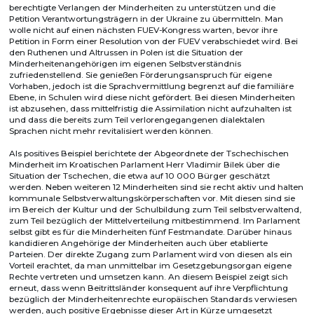
berechtigte Verlangen der Minderheiten zu unterstützen und die
Petition Verantwortungsträgern in der Ukraine zu übermitteln. Man
wolle nicht auf einen nächsten FUEV-Kongress warten, bevor ihre
Petition in Form einer Resolution von der FUEV verabschiedet wird. Bei
den Ruthenen und Altrussen in Polen ist die Situation der
Minderheitenangehörigen im eigenen Selbstverständnis
zufriedenstellend. Sie genießen Förderungsanspruch für eigene
Vorhaben, jedoch ist die Sprachvermittlung begrenzt auf die familiäre
Ebene, in Schulen wird diese nicht gefördert. Bei diesen Minderheiten
ist abzusehen, dass mittelfristig die Assimilation nicht aufzuhalten ist
und dass die bereits zum Teil verlorengegangenen dialektalen
Sprachen nicht mehr revitalisiert werden können.
Als positives Beispiel berichtete der Abgeordnete der Tschechischen
Minderheit im Kroatischen Parlament Herr Vladimir Bilek über die
Situation der Tschechen, die etwa auf 10 000 Bürger geschätzt
werden. Neben weiteren 12 Minderheiten sind sie recht aktiv und halten
kommunale Selbstverwaltungskörperschaften vor. Mit diesen sind sie
im Bereich der Kultur und der Schulbildung zum Teil selbstverwaltend,
zum Teil bezüglich der Mittelverteilung mitbestimmend. Im Parlament
selbst gibt es für die Minderheiten fünf Festmandate. Darüber hinaus
kandidieren Angehörige der Minderheiten auch über etablierte
Parteien. Der direkte Zugang zum Parlament wird von diesen als ein
Vorteil erachtet, da man unmittelbar im Gesetzgebungsorgan eigene
Rechte vertreten und umsetzen kann. An diesem Beispiel zeigt sich
erneut, dass wenn Beitrittsländer konsequent auf ihre Verpflichtung
bezüglich der Minderheitenrechte europäischen Standards verwiesen
werden, auch positive Ergebnisse dieser Art in Kürze umgesetzt