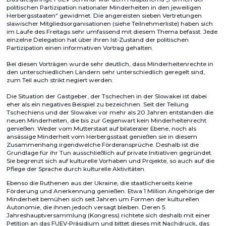
politischen Partizipation nationaler Minderheiten in den jeweiligen
Herbergsstaaten“ gewidmet. Die angereisten sieben Vertretungen
slawischer Mitgliedsorganisationen (siehe Teilnehmerliste) haben sich
im Laufe des Freitags sehr umfassend mit diesem Thema befasst. Jede
einzelne Delegation hat über ihren Ist-Zustand der politischen
Partizipation einen informativen Vortrag gehalten.
Bei diesen Vorträgen wurde sehr deutlich, dass Minderheitenrechte in
den unterschiedlichen Ländern sehr unterschiedlich geregelt sind,
zum Teil auch strikt negiert werden.
Die Situation der Gastgeber, der Tschechen in der Slowakei ist dabei
eher als ein negatives Beispiel zu bezeichnen. Seit der Teilung
Tschechiens und der Slowakei vor mehr als 20 Jahren entstanden die
neuen Minderheiten, die bis zur Gegenwart kein Minderheitenrecht
genießen. Weder vom Mutterstaat auf bilateraler Ebene, noch als
ansässige Minderheit vom Herbergsstaat genießen sie in diesem
Zusammenhang irgendwelche Förderansprüche. Deshalb ist die
Grundlage für ihr Tun ausschließlich auf private Initiativen gegründet.
Sie begrenzt sich auf kulturelle Vorhaben und Projekte, so auch auf die
Pflege der Sprache durch kulturelle Aktivitäten.
Ebenso die Ruthenen aus der Ukraine, die staatlicherseits keine
Förderung und Anerkennung genießen. Etwa 1 Million Angehörige der
Minderheit bemühen sich seit Jahren um Formen der kulturellen
Autonomie, die ihnen jedoch versagt bleiben. Deren 5.
Jahreshauptversammlung (Kongress) richtete sich deshalb mit einer
Petition an das FUEV-Präsidium und bittet dieses mit Nachdruck, das