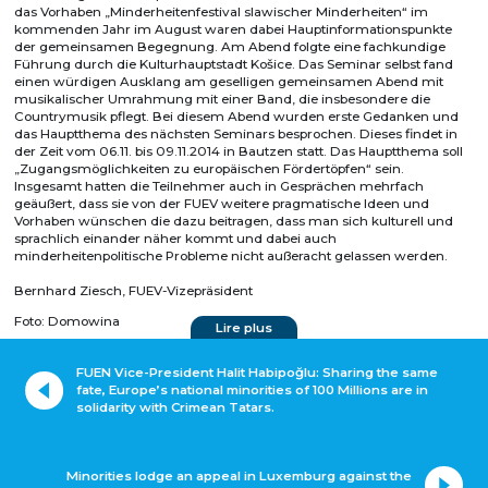
das Vorhaben „Minderheitenfestival slawischer Minderheiten“ im
kommenden Jahr im August waren dabei Hauptinformationspunkte
der gemeinsamen Begegnung. Am Abend folgte eine fachkundige
Führung durch die Kulturhauptstadt Košice. Das Seminar selbst fand
einen würdigen Ausklang am geselligen gemeinsamen Abend mit
musikalischer Umrahmung mit einer Band, die insbesondere die
Countrymusik pflegt. Bei diesem Abend wurden erste Gedanken und
das Hauptthema des nächsten Seminars besprochen. Dieses findet in
der Zeit vom 06.11. bis 09.11.2014 in Bautzen statt. Das Hauptthema soll
„Zugangsmöglichkeiten zu europäischen Fördertöpfen“ sein.
Insgesamt hatten die Teilnehmer auch in Gesprächen mehrfach
geäußert, dass sie von der FUEV weitere pragmatische Ideen und
Vorhaben wünschen die dazu beitragen, dass man sich kulturell und
sprachlich einander näher kommt und dabei auch
minderheitenpolitische Probleme nicht außeracht gelassen werden.
Bernhard Ziesch, FUEV-Vizepräsident
Foto: Domowina
Lire plus
FUEN Vice-President Halit Habipoğlu: Sharing the same
fate, Europe’s national minorities of 100 Millions are in
solidarity with Crimean Tatars.
Minorities lodge an appeal in Luxemburg against the