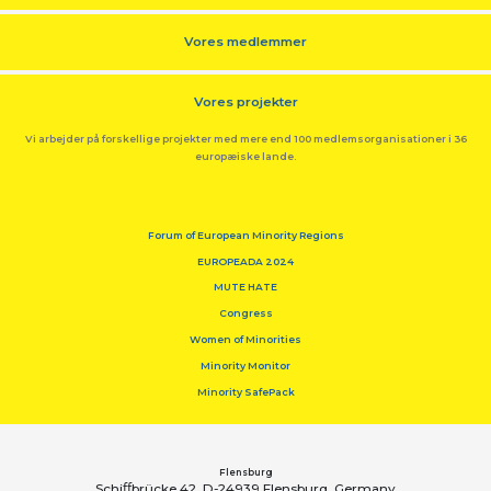
Vores medlemmer
Vores projekter
Vi arbejder på forskellige projekter med mere end 100 medlemsorganisationer i 36
europæiske lande.
Forum of European Minority Regions
EUROPEADA 2024
MUTE HATE
Congress
Women of Minorities
Minority Monitor
Minority SafePack
Flensburg
Schiﬀbrücke 42, D-24939 Flensburg, Germany