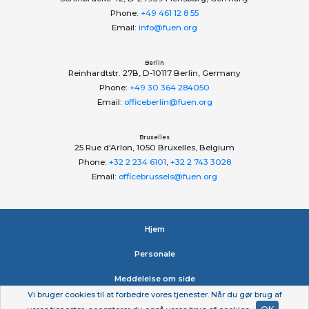
Phone:
+49 461 12 8 55
Email:
info@fuen.org
Berlin
Reinhardtstr. 27B, D-10117 Berlin, Germany
Phone:
+49 30 364 284050
Email:
officeberlin@fuen.org
Bruxelles
25 Rue d'Arlon, 1050 Bruxelles, Belgium
Phone:
+32 2 234 6101
,
+32 2 743 3028
Email:
officebrussels@fuen.org
Hjem
Personale
Meddelelse om side
Vi bruger cookies til at forbedre vores tjenester. Når du gør brug af
Erklæring om beskyttelse af personlige