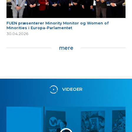
FUEN præsenterer Minority Monitor og Women of
Minorities i Europa-Parlamentet
30.04.2026
mere
VIDEOER