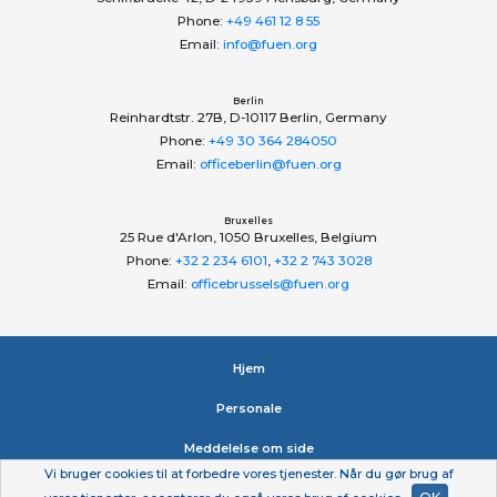
Phone:
+49 461 12 8 55
Email:
info@fuen.org
Berlin
Reinhardtstr. 27B, D-10117 Berlin, Germany
Phone:
+49 30 364 284050
Email:
officeberlin@fuen.org
Bruxelles
25 Rue d'Arlon, 1050 Bruxelles, Belgium
Phone:
+32 2 234 6101
,
+32 2 743 3028
Email:
officebrussels@fuen.org
Hjem
Personale
Meddelelse om side
Vi bruger cookies til at forbedre vores tjenester. Når du gør brug af
Erklæring om beskyttelse af personlige