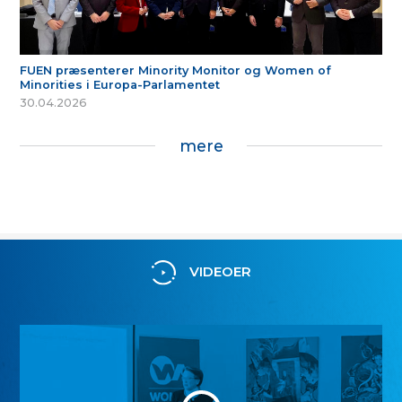
FUEN præsenterer Minority Monitor og Women of
Minorities i Europa-Parlamentet
30.04.2026
mere
VIDEOER