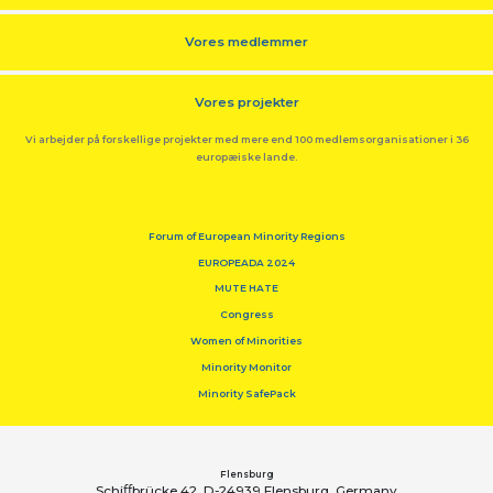
Vores medlemmer
Vores projekter
Vi arbejder på forskellige projekter med mere end 100 medlemsorganisationer i 36
europæiske lande.
Forum of European Minority Regions
EUROPEADA 2024
MUTE HATE
Congress
Women of Minorities
Minority Monitor
Minority SafePack
Flensburg
Schiﬀbrücke 42, D-24939 Flensburg, Germany