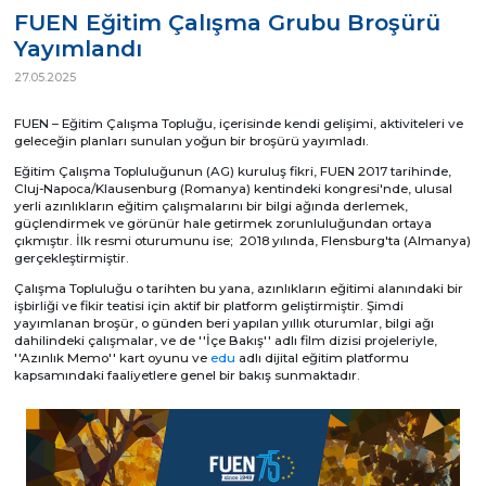
FUEN Eğitim Çalışma Grubu Broşürü
Yayımlandı
27.05.2025
FUEN – Eğitim Çalışma Topluğu, içerisinde kendi gelişimi, aktiviteleri ve
geleceğin planları sunulan yoğun bir broşürü yayımladı.
Eğitim Çalışma Topluluğunun (AG) kuruluş fikri, FUEN 2017 tarihinde,
Cluj-Napoca/Klausenburg (Romanya) kentindeki kongresi'nde, ulusal
yerli azınlıkların eğitim çalışmalarını bir bilgi ağında derlemek,
güçlendirmek ve görünür hale getirmek zorunluluğundan ortaya
çıkmıştır. İlk resmi oturumunu ise; 2018 yılında, Flensburg'ta (Almanya)
gerçekleştirmiştir.
Çalışma Topluluğu o tarihten bu yana, azınlıkların eğitimi alanındaki bir
işbirliği ve fikir teatisi için aktif bir platform geliştirmiştir. Şimdi
yayımlanan broşür, o günden beri yapılan yıllık oturumlar, bilgi ağı
dahilindeki çalışmalar, ve de ''İçe Bakış'' adlı film dizisi projeleriyle,
''Azınlık Memo'' kart oyunu ve
edu
adlı dijital eğitim platformu
kapsamındaki faaliyetlere genel bir bakış sunmaktadır.