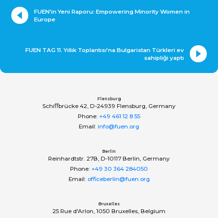
FUEN'in Yeni Raporu: Empowering Minority Women in
Europe
FUEN TAG 11. Yıllık Toplantısı’na Bulgaristan Türkleri ev
sahipliği yaptı
Flensburg
Schiﬀbrücke 42, D-24939 Flensburg, Germany
Phone:
+49 461 12 8 55
Email:
info@fuen.org
Berlin
Reinhardtstr. 27B, D-10117 Berlin, Germany
Phone:
+49 30 364 284050
Email:
officeberlin@fuen.org
Bruxelles
25 Rue d'Arlon, 1050 Bruxelles, Belgium