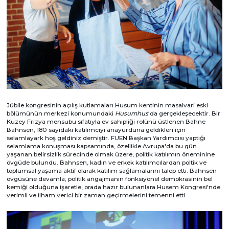
Jübile kongresinin açılış kutlamaları Husum kentinin masalvari eski
bölümünün merkezi konumundaki
Husumhus
'da gerçekleşecektir. Bir
Kuzey Frizya mensubu sıfatıyla ev sahipliği rolünü üstlenen Bahne
Bahnsen, 180 sayıdaki katılımcıyı anayurduna geldikleri için
selamlayark hoş geldiniz demiştir. FUEN Başkan Yardımcısı yaptığı
selamlama konuşması kapsamında, özellikle Avrupa'da bu gün
yaşanan belirsizlik sürecinde olmak üzere, politik katılımın öneminine
övgüde bulundu. Bahnsen, kadın ve erkek katılımcılardan poltik ve
toplumsal yaşama aktif olarak katılım sağlamalarını talep etti. Bahnsen
övgüsüne devamla; politik angajmanın fonksiyonel demokrasinin bel
kemiği olduğuna işaretle, orada hazır bulunanlara Husem Kongresi'nde
verimli ve ilham verici bir zaman geçirmelerini temenni etti.