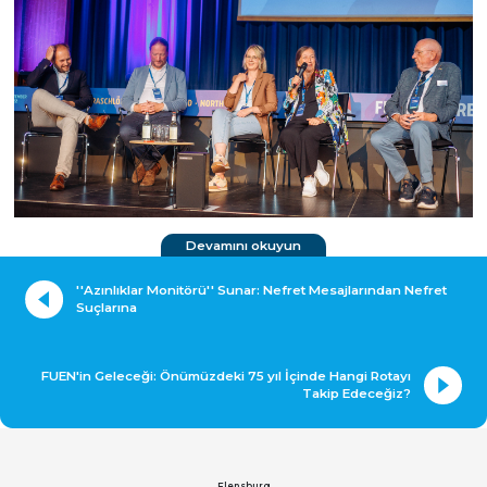
Devamını okuyun
''Azınlıklar Monitörü'' Sunar: Nefret Mesajlarından Nefret
Suçlarına
FUEN'in Geleceği: Önümüzdeki 75 yıl İçinde Hangi Rotayı
Takip Edeceğiz?
Flensburg