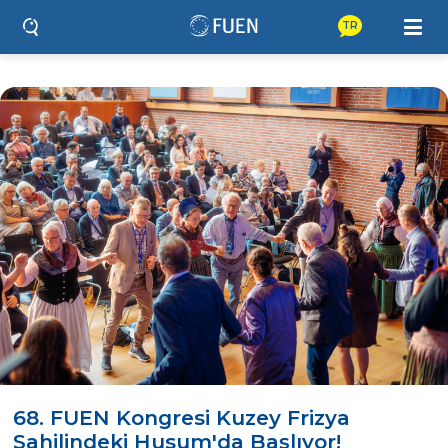
TR
68. FUEN Kongresi Kuzey Frizya
Sahilindeki Husum'da Başlıyor!