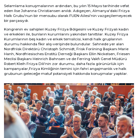
Selamlama konuşmalarının ardından, bu yılın 15 Mayıs tarihinde vefat
eden Ilse Johanna Christiansen anıldı. Adıgeçen, Almanya'daki Frizya
Halk Grubu'nun bir mensubu olarak FUEN-Ailesi'nin vazgeçilemeyecek
bir parçasıydı.
Kongrenin ev sahipleri Kuzey Frizya Bölgesini ve Kuzey Frizyalı kadın
ve erkekleri ile, bunların kurumlarını yakından tanıttılar. Kuzey Frizya
Kurumlarının beş kadın ve erkek temsilcisi, kendi halk gruplarının
durumu hakkında fikir alış-verişinde bulundular. Sahnede yer alan
Nordfriisk Direktörü Christoph Schmidt, Frisk Foriining Başkanı Marie
Hanh, Nordfriesisches Enstitü Derneği Başkanı Ellin Nickelsen, Friesen
Meclisi Başkanı Heinrich Bahnsen ve de Ferring Vakfı Genel Müdürü
Robert Kleih Frizya Dili'nin zor durumu, daha fazla görünürlük için
kampanyalar,Frizya Kimliğinin temini için fahri angajmanlık ve halk
grubunun geleceğe matuf potansiyeli hakkında konuşmalar yaptılar.