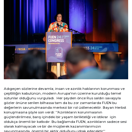
Adıgeçen sözlerine devamla; insan ve azınlık haklarının korunması ve
çeşitliliğin kabulünün, modern Avrupa'nın üzerine kurulduğu temel
sütunlar olduğunu vurguladı. Her şeyden önce Rus saldırı savaşıyla
gözler önüne serilen bilhassa tam da bu zor zamanlarda FUEN bu
değerlerin savunulmasında merkezi bir rol üstlenecektir. Bayan Herbst
konuşmasına şöyle son verdi: ''Azınlıkların korunmasının
güçlendirilmesi, barış içindeki bir yaşam birlikteliği ve istikrar için
oldukça önemli bir katkıdır. Bu bağlamda FUEN, azınlıkların sadece sesi
olarak kalmayacak ve bir de müşterek kazanımlarımızın
savunmasında önemli bir aktör olduğunu idrak edecektir''.