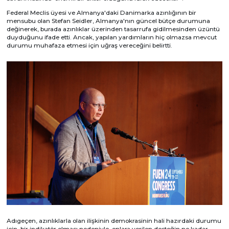
Federal Meclis üyesi ve Almanya'daki Danimarka azınlığının bir
mensubu olan Stefan Seidler, Almanya'nın güncel bütçe durumuna
değinerek, burada azınlıklar üzerinden tasarrufa gidilmesinden üzüntü
duyduğunu ifade etti. Ancak, yapılan yardımların hiç olmazsa mevcut
durumu muhafaza etmesi için uğraş vereceğini belirtti.
Adıgeçen, azınlıklarla olan ilişkinin demokrasinin hali hazırdaki durumu
için bir indikatör olması nedeniyle, onlara verilen desteğin ne kadar