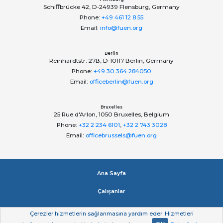
Schiﬀbrücke 42, D-24939 Flensburg, Germany
Phone:
+49 461 12 8 55
Email:
info@fuen.org
Berlin
Reinhardtstr. 27B, D-10117 Berlin, Germany
Phone:
+49 30 364 284050
Email:
officeberlin@fuen.org
Bruxelles
25 Rue d'Arlon, 1050 Bruxelles, Belgium
Phone:
+32 2 234 6101
,
+32 2 743 3028
Email:
officebrussels@fuen.org
Ana Sayfa
Çalışanlar
Impressum
Çerezler hizmetlerin sağlanmasına yardım eder. Hizmetleri