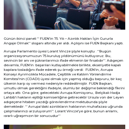
Günün ikinci paneli '' FUEN'in 75. Yılı – Azınlık Hakları İçin Gururla
Angaje Olmak'' sloganı altında yer aldı. Açılışını ise FUEN Başkanı yaptı.
Avrupa Parlamento üyesi Lorant Vincze şöyle konuştu : ''Bugün
organizasyonumuzun 75.kuruluş yıldönümünü kutluyoruz. Bu,
sevincin bir anı ve şükranlarımızı ifade etmenin bir fırsatıdır''. Adıgeçen
devamla; FUEN'in başarıları kutlayabilmekle birlikte, ekseriyetle kapalı
kapılara tosladığını ifade ederek şu örneği verdi: FUEN'in, Avrupa
Konseyi Ayrımcılıkla Mücadele, Çeşitlilik ve Katılım Yönlendirme
Komitesi'nin (CDADI) üyesi olmak için yapmış olduğu başvuru, bir kaç
ülkenin karşı oy vermesi nedeniyle reddedilmiştir. FUEN Başkan;
umutlu olmak gerektiğini ifadeyle, olumlu bir değişme beklendiği fikrini
ortaya attı. Ona göre; gelecekteki Avrupa Komisyonu, Belçikalı Hadja
Lahbib'i hakların eşitliği komiserliğine getirecektir Ursula von der Leyen
adıgeçene hitaben yazdığı görevlendirme mektubunda şöyle
demektedir: '' Avrupa'daki azınlıkların haklarının muhafazası uğrunda
çalışmalarınızı arzuluyorum''. Lorant Vincze'ye göre; bunun anlamı,
ısrarlı uğraşımızın bir sonucudur''