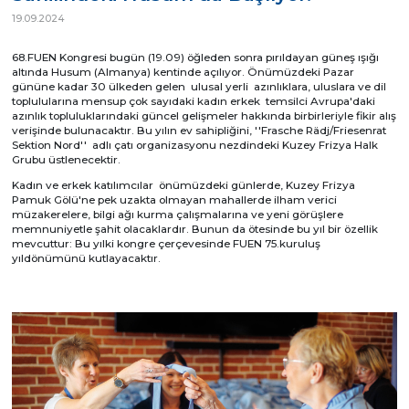
19.09.2024
68.FUEN Kongresi bugün (19.09) öğleden sonra pırıldayan güneş ışığı
altında Husum (Almanya) kentinde açılıyor. Önümüzdeki Pazar
gününe kadar 30 ülkeden gelen ulusal yerli azınlıklara, uluslara ve dil
toplulularına mensup çok sayıdaki kadın erkek temsilci Avrupa'daki
azınlık topluluklarındaki güncel gelişmeler hakkında birbirleriyle fikir alış
verişinde bulunacaktır. Bu yılın ev sahipliğini, ''Frasche Rädj/Friesenrat
Sektion Nord'' adlı çatı organizasyonu nezdindeki Kuzey Frizya Halk
Grubu üstlenecektir.
Kadın ve erkek katılımcılar önümüzdeki günlerde, Kuzey Frizya
Pamuk Gölü'ne pek uzakta olmayan mahallerde ilham verici
müzakerelere, bilgi ağı kurma çalışmalarına ve yeni görüşlere
memnuniyetle şahit olacaklardır. Bunun da ötesinde bu yıl bir özellik
mevcuttur: Bu yılki kongre çerçevesinde FUEN 75.kuruluş
yıldönümünü kutlayacaktır.