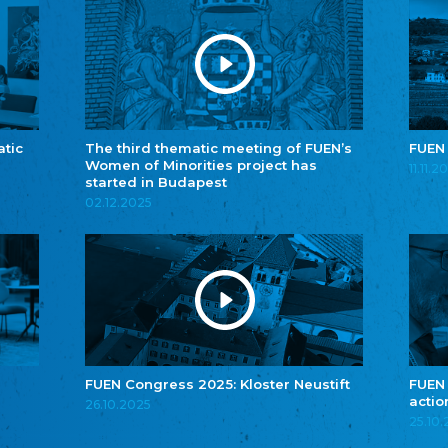
atic
The third thematic meeting of FUEN’s
FUEN
Women of Minorities project has
11.11.2
started in Budapest
02.12.2025
FUEN Congress 2025: Kloster Neustift
FUEN
actio
26.10.2025
25.10