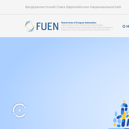
Федералистский Союз Европейских Национальностей
О 