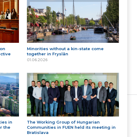
 on
Minorities without a kin-state come
ctive
together in Fryslân
01.06.2026
ies in
The Working Group of Hungarian
r the
Communities in FUEN held its meeting in
Bratislava