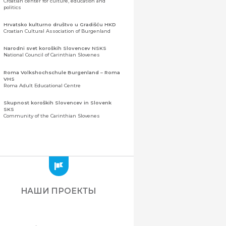
Croatian center for culture, education and
politics
Hrvatsko kulturno društvo u Gradišću HKD
Croatian Cultural Association of Burgenland
Narodni svet koroških Slovencev NSKS
National Council of Carinthian Slovenes
Roma Volkshochschule Burgenland – Roma
VHS
Roma Adult Educational Centre
Skupnost koroških Slovencev in Slovenk
SKS
Community of the Carinthian Slovenes
Zveza slovenskih organizacij na Koroškem
(ZSO)
Центральная ассоциация словенских
организаций Каринтии (ЗСО)
Zajednica Crnogoraca u Albaniji “ZCGA” -
Elbasan
Montenegrin Community in Albania “ZCGA” -
НАШИ ПРОЕКТЫ
Elbasan
Македонско Друштво "Илинден" Tирана
Macedonian Association “Ilinden” – Tirana