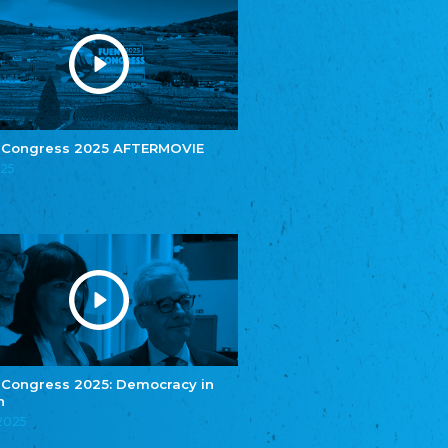
Youth of European Nationalities (YEN)
Youth of European Nationalities (YEN)
Zentralrat der Jenischen in Deutschland
e.V.
Central Council of Yenish in Germany
Zentralrat Deutscher Sinti und Roma
Central Council of German Sinti and Roma
 Congress 2025 AFTERMOVIE
Związek Polaków w Niemczech
025
Union of Poles in Germany
Bund Deutscher Nordschleswiger (BDN)
Federation of Germans in Northern Schleswig
Grænseforeningen
Danish Border Association
Eestimaa Rahvuste Ühendus
Estonian Union of National Minorities
Eestimaa Valgevenelaste Assotsiatsioon
Estonian Belorusian Association
 Congress 2025: Democracy in
Verein der Deutschen in Estland
n
Estonian German Society
.2025
Некоммерческое объединение “Русская