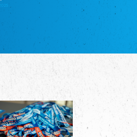
школа Эстонии”
.2025
NGO "Russian School of Estonia"
Союз Славянских просветительных и
благотворительных обществ
Union of Russian Educational and Charitable
Societies in Estonia
Plataforma per la Llengua
The Pro-Language Platform Association
Associacion Occitana de Fotbòl
Occitania Football Association
Comité d´Action Régionale de Bretagne -
Poellgor evit Breizh
Committee for regional action in Brittany
EL - le Mouvement d'Alsace-Lorraine
Elsaß-Lothringischer Volksbund EL
Skol Uhel Ar Vro – Institut Culturel de
Bretagne
The Cultural Institute of Brittany
Unser Land
Our Country
Svenska Finlands folkting/Folktinget