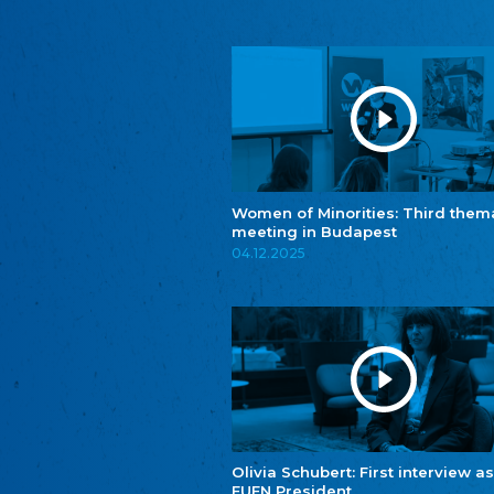
Women of Minorities: Third them
meeting in Budapest
04.12.2025
Olivia Schubert: First interview as
FUEN President