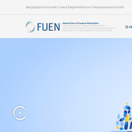
Федералистский Союз Европейских Национальностей
О 