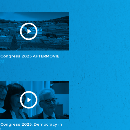
Youth of European Nationalities (YEN)
Youth of European Nationalities (YEN)
Zentralrat der Jenischen in Deutschland
e.V.
Central Council of Yenish in Germany
Zentralrat Deutscher Sinti und Roma
Central Council of German Sinti and Roma
Związek Polaków w Niemczech
Union of Poles in Germany
 Congress 2025 AFTERMOVIE
Bund Deutscher Nordschleswiger (BDN)
025
Federation of Germans in Northern Schleswig
Grænseforeningen
Danish Border Association
Eestimaa Rahvuste Ühendus
Estonian Union of National Minorities
Eestimaa Valgevenelaste Assotsiatsioon
Estonian Belorusian Association
Verein der Deutschen in Estland
Estonian German Society
 Congress 2025: Democracy in
n
Некоммерческое объединение “Русская