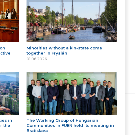
 on
Minorities without a kin-state come
ctive
together in Fryslân
01.06.2026
ies in
The Working Group of Hungarian
r the
Communities in FUEN held its meeting in
Bratislava