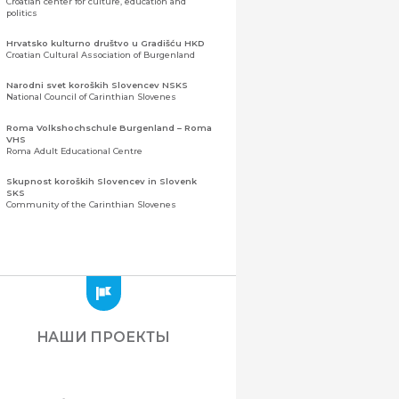
Croatian center for culture, education and
politics
Hrvatsko kulturno društvo u Gradišću HKD
Croatian Cultural Association of Burgenland
Narodni svet koroških Slovencev NSKS
National Council of Carinthian Slovenes
Roma Volkshochschule Burgenland – Roma
VHS
Roma Adult Educational Centre
Skupnost koroških Slovencev in Slovenk
SKS
Community of the Carinthian Slovenes
Zveza slovenskih organizacij na Koroškem
(ZSO)
Центральная ассоциация словенских
организаций Каринтии (ЗСО)
Zajednica Crnogoraca u Albaniji “ZCGA” -
Elbasan
Montenegrin Community in Albania “ZCGA” -
НАШИ ПРОЕКТЫ
Elbasan
Македонско Друштво "Илинден" Tирана
Macedonian Association “Ilinden” – Tirana