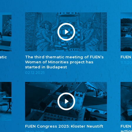
atic
The third thematic meeting of FUEN’s
FUEN
Women of Minorities project has
11.11.2
started in Budapest
02.12.2025
FUEN Congress 2025: Kloster Neustift
FUEN
actio