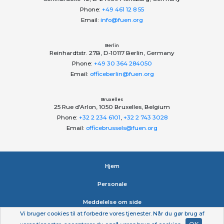
Phone:
+49 461 12 8 55
Email:
info@fuen.org
Berlin
Reinhardtstr. 27B, D-10117 Berlin, Germany
Phone:
+49 30 364 284050
Email:
officeberlin@fuen.org
Bruxelles
25 Rue d'Arlon, 1050 Bruxelles, Belgium
Phone:
+32 2 234 6101
,
+32 2 743 3028
Email:
officebrussels@fuen.org
Hjem
Personale
Meddelelse om side
Vi bruger cookies til at forbedre vores tjenester. Når du gør brug af
Erklæring om beskyttelse af personlige