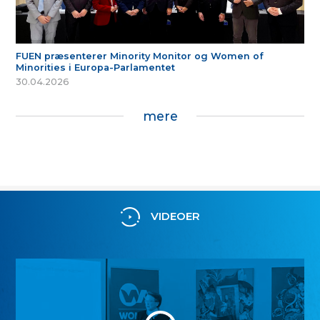
FUEN præsenterer Minority Monitor og Women of
Minorities i Europa-Parlamentet
30.04.2026
mere
VIDEOER