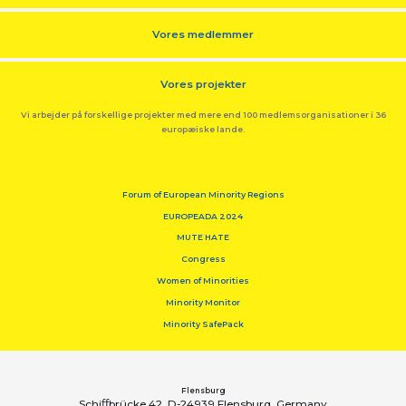
Vores medlemmer
Vores projekter
Vi arbejder på forskellige projekter med mere end 100 medlemsorganisationer i 36
europæiske lande.
Forum of European Minority Regions
EUROPEADA 2024
MUTE HATE
Congress
Women of Minorities
Minority Monitor
Minority SafePack
Flensburg
Schiﬀbrücke 42, D-24939 Flensburg, Germany