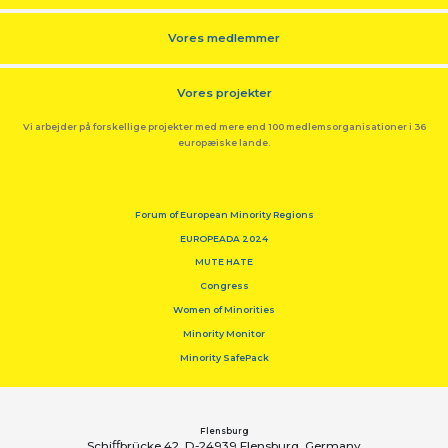
Vores medlemmer
Vores projekter
Vi arbejder på forskellige projekter med mere end 100 medlemsorganisationer i 36
europæiske lande.
Forum of European Minority Regions
EUROPEADA 2024
MUTE HATE
Congress
Women of Minorities
Minority Monitor
Minority SafePack
Flensburg
Schiﬀbrücke 42, D-24939 Flensburg, Germany