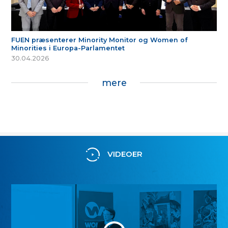
FUEN præsenterer Minority Monitor og Women of
Minorities i Europa-Parlamentet
30.04.2026
mere
VIDEOER