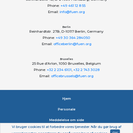
Phone:
+49 461 12 8 55
Email:
info@fuen.org
Berlin
Reinhardtstr. 27B, D-10117 Berlin, Germany
Phone:
+49 30 364 284050
Email:
officeberlin@fuen.org
Bruxelles
25 Rue d'Arlon, 1050 Bruxelles, Belgium
Phone:
+32 2 234 6101
,
+32 2 743 3028
Email:
officebrussels@fuen.org
Hjem
Personale
Meddelelse om side
Vi bruger cookies til at forbedre vores tjenester. Når du gør brug af
Erklæring om beskyttelse af personlige