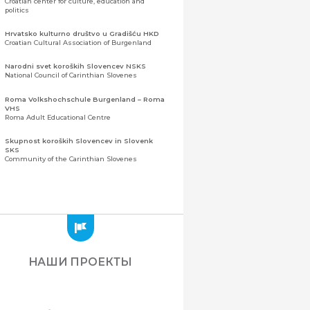
Croatian center for culture, education and
politics
Hrvatsko kulturno društvo u Gradišću HKD
Croatian Cultural Association of Burgenland
Narodni svet koroških Slovencev NSKS
National Council of Carinthian Slovenes
Roma Volkshochschule Burgenland – Roma
VHS
Roma Adult Educational Centre
Skupnost koroških Slovencev in Slovenk
SKS
Community of the Carinthian Slovenes
Zveza slovenskih organizacij na Koroškem
(ZSO)
Центральная ассоциация словенских
организаций Каринтии (ЗСО)
Zajednica Crnogoraca u Albaniji “ZCGA” -
Elbasan
Montenegrin Community in Albania “ZCGA” -
НАШИ ПРОЕКТЫ
Elbasan
Македонско Друштво "Илинден" Tирана
Macedonian Association “Ilinden” – Tirana