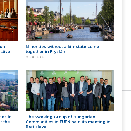
 on
Minorities without a kin-state come
ctive
together in Fryslân
01.06.2026
ies in
The Working Group of Hungarian
r the
Communities in FUEN held its meeting in
Bratislava