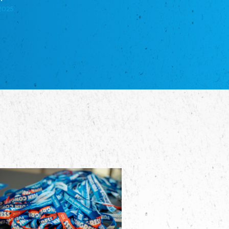
школа Эстонии”
.2025
NGO "Russian School of Estonia"
Союз Славянских просветительных и
благотворительных обществ
Union of Russian Educational and Charitable
Societies in Estonia
Plataforma per la Llengua
The Pro-Language Platform Association
Associacion Occitana de Fotbòl
Occitania Football Association
Comité d´Action Régionale de Bretagne -
Poellgor evit Breizh
Committee for regional action in Brittany
EL - le Mouvement d'Alsace-Lorraine
Elsaß-Lothringischer Volksbund EL
Skol Uhel Ar Vro – Institut Culturel de
Bretagne
The Cultural Institute of Brittany
Unser Land
Our Country
Svenska Finlands folkting/Folktinget