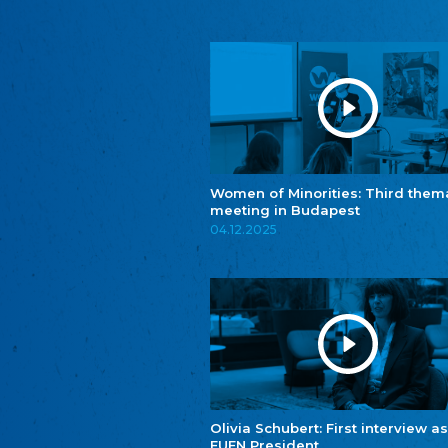
Women of Minorities: Third them
meeting in Budapest
04.12.2025
Olivia Schubert: First interview as
FUEN President