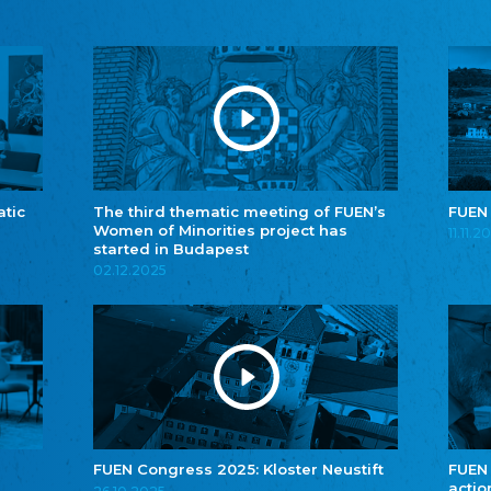
atic
The third thematic meeting of FUEN’s
FUEN
Women of Minorities project has
11.11.2
started in Budapest
02.12.2025
FUEN Congress 2025: Kloster Neustift
FUEN
actio