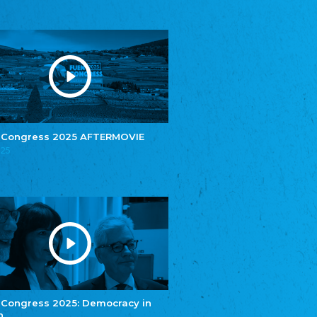
Youth of European Nationalities (YEN)
Youth of European Nationalities (YEN)
Zentralrat der Jenischen in Deutschland
e.V.
Central Council of Yenish in Germany
Zentralrat Deutscher Sinti und Roma
Central Council of German Sinti and Roma
Związek Polaków w Niemczech
Union of Poles in Germany
 Congress 2025 AFTERMOVIE
Bund Deutscher Nordschleswiger (BDN)
025
Federation of Germans in Northern Schleswig
Grænseforeningen
Danish Border Association
Eestimaa Rahvuste Ühendus
Estonian Union of National Minorities
Eestimaa Valgevenelaste Assotsiatsioon
Estonian Belorusian Association
Verein der Deutschen in Estland
Estonian German Society
 Congress 2025: Democracy in
n
Некоммерческое объединение “Русская