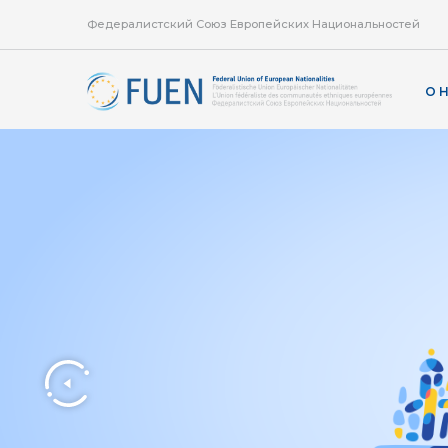
Федералистский Союз Европейских Национальностей
О 