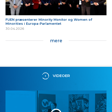
FUEN præsenterer Minority Monitor og Women of
Minorities i Europa-Parlamentet
30.04.2026
mere
VIDEOER