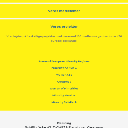
Vores medlemmer
Vores projekter
Vi arbejder på forskellige projekter med mere end 100 medlemsorganisationer i 36
europæiske lande.
Forum of European Minority Regions
EUROPEADA 2024
MUTE HATE
Congress
Women of Minorities
Minority Monitor
Minority SafePack
Flensburg
Schiﬀbrücke 42, D-24939 Flensburg, Germany