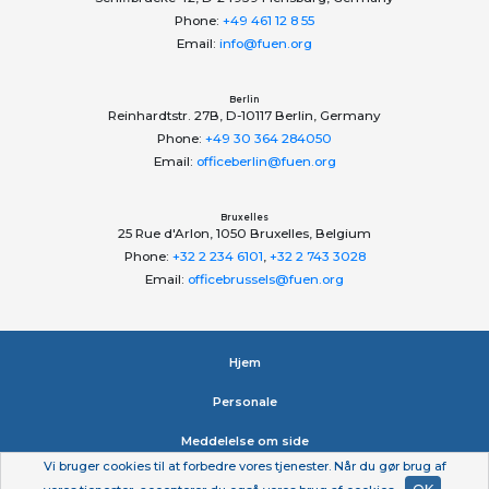
Phone:
+49 461 12 8 55
Email:
info@fuen.org
Berlin
Reinhardtstr. 27B, D-10117 Berlin, Germany
Phone:
+49 30 364 284050
Email:
officeberlin@fuen.org
Bruxelles
25 Rue d'Arlon, 1050 Bruxelles, Belgium
Phone:
+32 2 234 6101
,
+32 2 743 3028
Email:
officebrussels@fuen.org
Hjem
Personale
Meddelelse om side
Vi bruger cookies til at forbedre vores tjenester. Når du gør brug af
Erklæring om beskyttelse af personlige