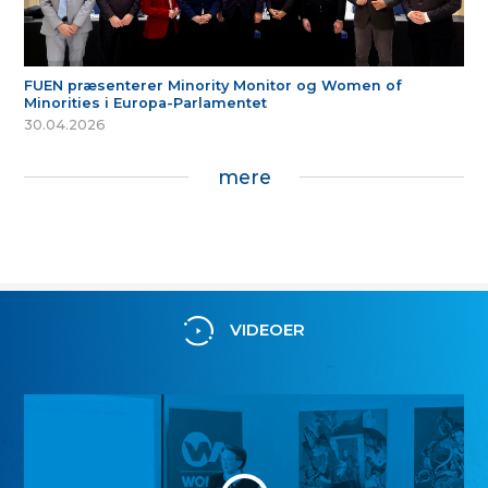
FUEN præsenterer Minority Monitor og Women of
Minorities i Europa-Parlamentet
30.04.2026
mere
VIDEOER