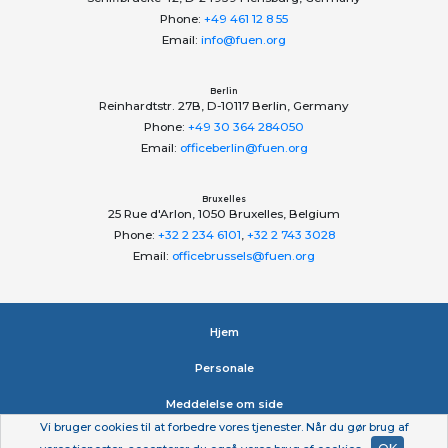
Phone:
+49 461 12 8 55
Email:
info@fuen.org
Berlin
Reinhardtstr. 27B, D-10117 Berlin, Germany
Phone:
+49 30 364 284050
Email:
officeberlin@fuen.org
Bruxelles
25 Rue d'Arlon, 1050 Bruxelles, Belgium
Phone:
+32 2 234 6101
,
+32 2 743 3028
Email:
officebrussels@fuen.org
Hjem
Personale
Meddelelse om side
Vi bruger cookies til at forbedre vores tjenester. Når du gør brug af
Erklæring om beskyttelse af personlige