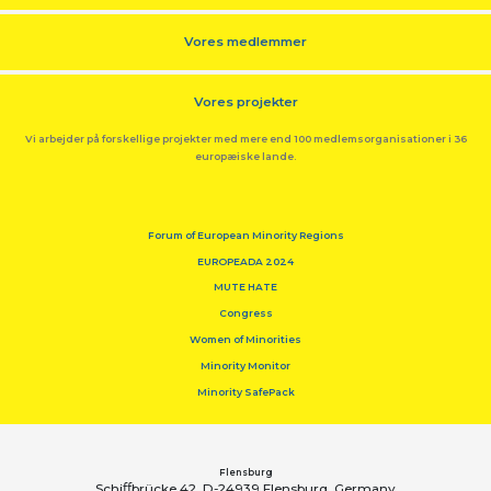
Vores medlemmer
Vores projekter
Vi arbejder på forskellige projekter med mere end 100 medlemsorganisationer i 36
europæiske lande.
Forum of European Minority Regions
EUROPEADA 2024
MUTE HATE
Congress
Women of Minorities
Minority Monitor
Minority SafePack
Flensburg
Schiﬀbrücke 42, D-24939 Flensburg, Germany