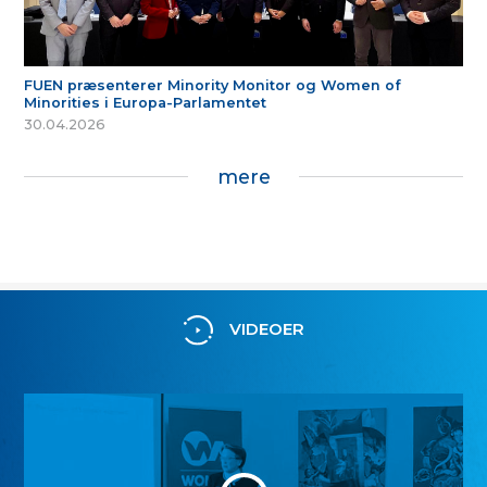
FUEN præsenterer Minority Monitor og Women of
Minorities i Europa-Parlamentet
30.04.2026
mere
VIDEOER