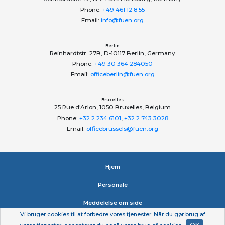
Phone:
+49 461 12 8 55
Email:
info@fuen.org
Berlin
Reinhardtstr. 27B, D-10117 Berlin, Germany
Phone:
+49 30 364 284050
Email:
officeberlin@fuen.org
Bruxelles
25 Rue d'Arlon, 1050 Bruxelles, Belgium
Phone:
+32 2 234 6101
,
+32 2 743 3028
Email:
officebrussels@fuen.org
Hjem
Personale
Meddelelse om side
Vi bruger cookies til at forbedre vores tjenester. Når du gør brug af
Erklæring om beskyttelse af personlige