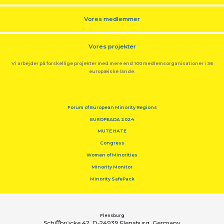
Vores medlemmer
Vores projekter
Vi arbejder på forskellige projekter med mere end 100 medlemsorganisationer i 36
europæiske lande.
Forum of European Minority Regions
EUROPEADA 2024
MUTE HATE
Congress
Women of Minorities
Minority Monitor
Minority SafePack
Flensburg
Schiﬀbrücke 42, D-24939 Flensburg, Germany