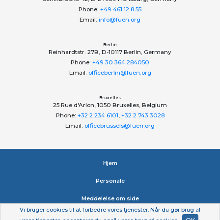
Phone:
+49 461 12 8 55
Email:
info@fuen.org
Berlin
Reinhardtstr. 27B, D-10117 Berlin, Germany
Phone:
+49 30 364 284050
Email:
officeberlin@fuen.org
Bruxelles
25 Rue d'Arlon, 1050 Bruxelles, Belgium
Phone:
+32 2 234 6101
,
+32 2 743 3028
Email:
officebrussels@fuen.org
Hjem
Personale
Meddelelse om side
Vi bruger cookies til at forbedre vores tjenester. Når du gør brug af
Erklæring om beskyttelse af personlige