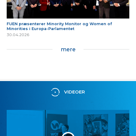
FUEN præsenterer Minority Monitor og Women of
Minorities i Europa-Parlamentet
30.04.2026
mere
VIDEOER