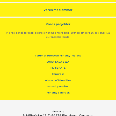
Vores medlemmer
Vores projekter
Vi arbejder på forskellige projekter med mere end 100 medlemsorganisationer i 36
europæiske lande.
Forum of European Minority Regions
EUROPEADA 2024
MUTE HATE
Congress
Women of Minorities
Minority Monitor
Minority SafePack
Flensburg
Schiﬀbrücke 42, D-24939 Flensburg, Germany