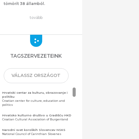
tömörít 38 államból.
tovább
TAGSZERVEZETEINK
VÁLASSZ ORSZÁGOT
Hrvatski centar za kulturu, obrazovanje i
politiku
Croatian center for culture, education and
politics
Hrvatsko kulturno društvo u Gradišću HKD
Croatian Cultural Association of Burgenland
Narodni svet koroških Slovencev NSKS
National Council of Carinthian Slovenes