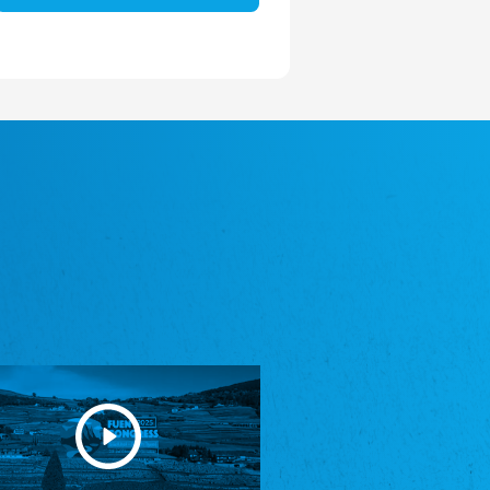
Avrupa Bati Trakya Türk Federasyonu
ABTTF
Federation of Western Thrace Turks in Europe
DOMOWINA - Zwjazk Łužiskich Serbow z.
t./Zwězk Łužyskich Serbow z. t.
Domowina – Association of Lusatian Sorbs
Frasche Rädj seksjoon nord
Frisian Council Section North
Friisk Foriining
Frisian Association
Heimatverein Saterland - Seelter Buund e.V.
Association Seelter Buund
Sydslesvigsk Forening e. V.
South Schleswig Association
Youth of European Nationalities (YEN)
Youth of European Nationalities (YEN)
Zentralrat der Jenischen in Deutschland
e.V.
Central Council of Yenish in Germany
Zentralrat Deutscher Sinti und Roma