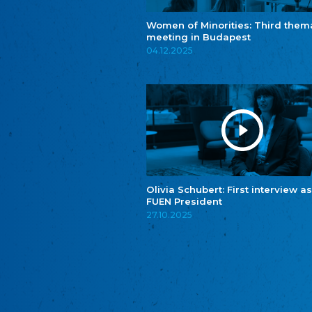
Women of Minorities: Third them
meeting in Budapest
04.12.2025
Olivia Schubert: First interview as
FUEN President
27.10.2025