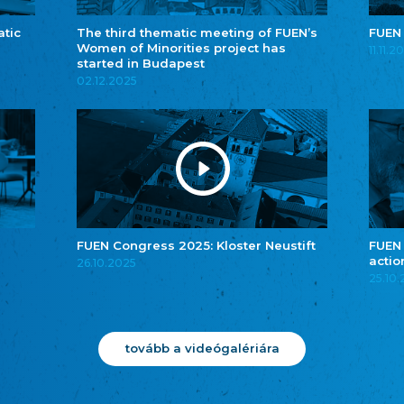
atic
The third thematic meeting of FUEN’s
FUEN
Women of Minorities project has
11.11.2
started in Budapest
02.12.2025
FUEN Congress 2025: Kloster Neustift
FUEN
actio
26.10.2025
25.10
tovább a videógalériára