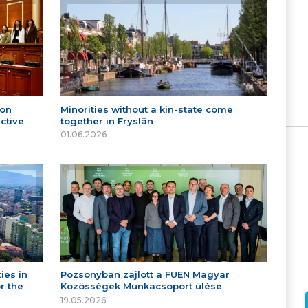
 on
Minorities without a kin-state come
ctive
together in Fryslân
01.06.2026
ies in
Pozsonyban zajlott a FUEN Magyar
r the
Közösségek Munkacsoport ülése
19.05.2026