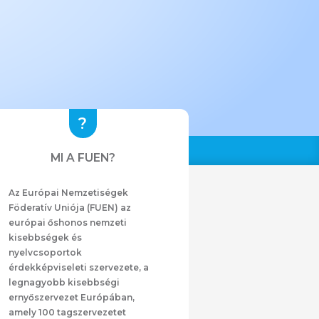
MI A FUEN?
Az Európai Nemzetiségek
Föderatív Uniója (FUEN) az
európai őshonos nemzeti
kisebbségek és
nyelvcsoportok
érdekképviseleti szervezete, a
legnagyobb kisebbségi
ernyőszervezet Európában,
amely 100 tagszervezetet