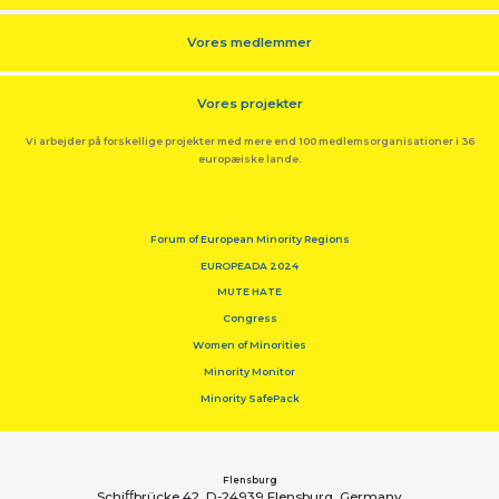
Vores medlemmer
Vores projekter
Vi arbejder på forskellige projekter med mere end 100 medlemsorganisationer i 36
europæiske lande.
Forum of European Minority Regions
EUROPEADA 2024
MUTE HATE
Congress
Women of Minorities
Minority Monitor
Minority SafePack
Flensburg
Schiﬀbrücke 42, D-24939 Flensburg, Germany