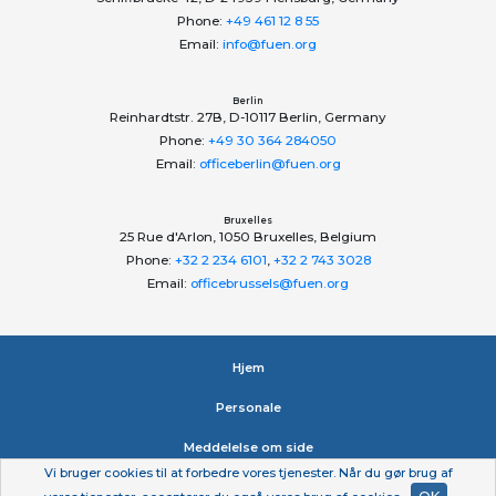
Phone:
+49 461 12 8 55
Email:
info@fuen.org
Berlin
Reinhardtstr. 27B, D-10117 Berlin, Germany
Phone:
+49 30 364 284050
Email:
officeberlin@fuen.org
Bruxelles
25 Rue d'Arlon, 1050 Bruxelles, Belgium
Phone:
+32 2 234 6101
,
+32 2 743 3028
Email:
officebrussels@fuen.org
Hjem
Personale
Meddelelse om side
Vi bruger cookies til at forbedre vores tjenester. Når du gør brug af
Erklæring om beskyttelse af personlige