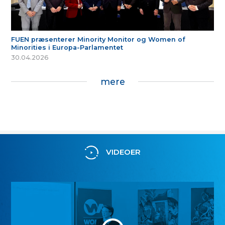
FUEN præsenterer Minority Monitor og Women of
Minorities i Europa-Parlamentet
30.04.2026
mere
VIDEOER