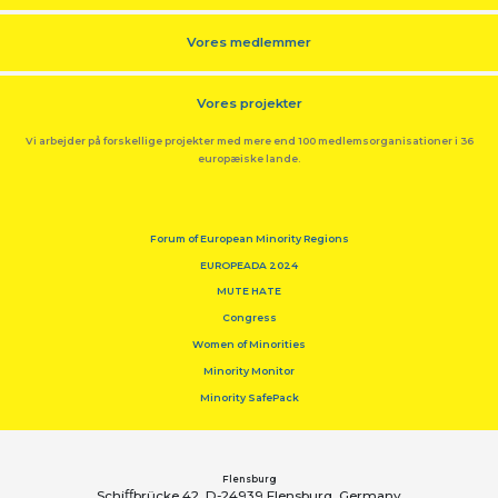
Vores medlemmer
Vores projekter
Vi arbejder på forskellige projekter med mere end 100 medlemsorganisationer i 36
europæiske lande.
Forum of European Minority Regions
EUROPEADA 2024
MUTE HATE
Congress
Women of Minorities
Minority Monitor
Minority SafePack
Flensburg
Schiﬀbrücke 42, D-24939 Flensburg, Germany