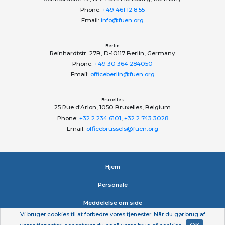
Phone:
+49 461 12 8 55
Email:
info@fuen.org
Berlin
Reinhardtstr. 27B, D-10117 Berlin, Germany
Phone:
+49 30 364 284050
Email:
officeberlin@fuen.org
Bruxelles
25 Rue d'Arlon, 1050 Bruxelles, Belgium
Phone:
+32 2 234 6101
,
+32 2 743 3028
Email:
officebrussels@fuen.org
Hjem
Personale
Meddelelse om side
Vi bruger cookies til at forbedre vores tjenester. Når du gør brug af
Erklæring om beskyttelse af personlige