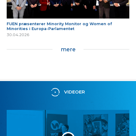
FUEN præsenterer Minority Monitor og Women of
Minorities i Europa-Parlamentet
30.04.2026
mere
VIDEOER