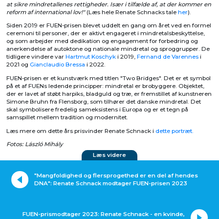
at sikre mindretallenes rettigheder. Især i tilfælde af, at der kommer en
reform af international lov!"
(Læs hele Renate Schnacks tale
her
).
Siden 2019 er FUEN-prisen blevet uddelt en gang om året ved en formel
ceremoni til personer, der er aktivt engageret i mindretalsbeskyttelse,
og som arbejder med dedikation og engagement for forbedring og
anerkendelse af autoktone og nationale mindretal og sproggrupper. De
tidligere vindere var
Hartmut Koschyk
i 2019,
Fernand de Varennes
i
2021 og
Gianclaudio Bressa
i 2022.
FUEN-prisen er et kunstværk med titlen "Two Bridges". Det er et symbol
på et af FUENs ledende principper: mindretal er brobyggere. Objektet,
der er lavet af støbt harpiks, bladguld og træ, er fremstillet af kunstneren
Simone Bruhn fra Flensborg, som tilhører det danske mindretal. Det
skal symbolisere fredelig sameksistens i Europa og er et tegn på
samspillet mellem tradition og modernitet.
Læs mere om dette års prisvinder Renate Schnack i
dette portræt.
Fotos: László Mihály
Læs videre
"Mangfoldighed og flersprogethed er en del af hendes
DNA": Renate Schnack modtager FUEN-prisen 2023
FUEN-prismodtager 2023: Renate Schnack - en kvinde,