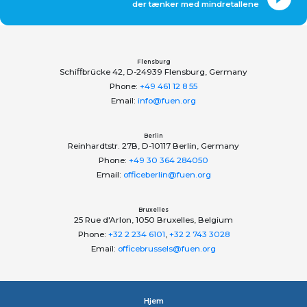
der tænker med mindretallene
Flensburg
Schiﬀbrücke 42, D-24939 Flensburg, Germany
Phone:
+49 461 12 8 55
Email:
info@fuen.org
Berlin
Reinhardtstr. 27B, D-10117 Berlin, Germany
Phone:
+49 30 364 284050
Email:
officeberlin@fuen.org
Bruxelles
25 Rue d'Arlon, 1050 Bruxelles, Belgium
Phone:
+32 2 234 6101
,
+32 2 743 3028
Email:
officebrussels@fuen.org
Hjem