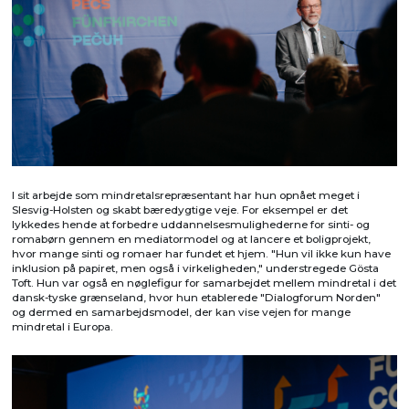
I sit arbejde som mindretalsrepræsentant har hun opnået meget i
Slesvig-Holsten og skabt bæredygtige veje. For eksempel er det
lykkedes hende at forbedre uddannelsesmulighederne for sinti- og
romabørn gennem en mediatormodel og at lancere et boligprojekt,
hvor mange sinti og romaer har fundet et hjem. "Hun vil ikke kun have
inklusion på papiret, men også i virkeligheden," understregede Gösta
Toft. Hun var også en nøglefigur for samarbejdet mellem mindretal i det
dansk-tyske grænseland, hvor hun etablerede "Dialogforum Norden"
og dermed en samarbejdsmodel, der kan vise vejen for mange
mindretal i Europa.