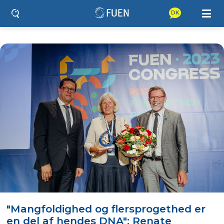
DK
"Mangfoldighed og flersprogethed er
en del af hendes DNA": Renate