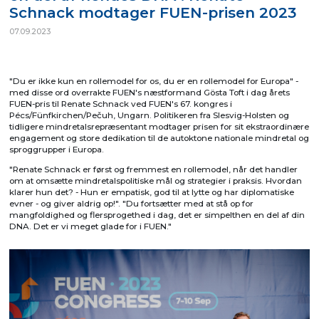
Schnack modtager FUEN-prisen 2023
07.09.2023
"Du er ikke kun en rollemodel for os, du er en rollemodel for Europa" -
med disse ord overrakte FUEN's næstformand Gösta Toft i dag årets
FUEN-pris til Renate Schnack ved FUEN's 67. kongres i
Pécs/Fünfkirchen/Pečuh, Ungarn. Politikeren fra Slesvig-Holsten og
tidligere mindretalsrepræsentant modtager prisen for sit ekstraordinære
engagement og store dedikation til de autoktone nationale mindretal og
sproggrupper i Europa.
"Renate Schnack er først og fremmest en rollemodel, når det handler
om at omsætte mindretalspolitiske mål og strategier i praksis. Hvordan
klarer hun det? - Hun er empatisk, god til at lytte og har diplomatiske
evner - og giver aldrig op!". "Du fortsætter med at stå op for
mangfoldighed og flersprogethed i dag, det er simpelthen en del af din
DNA. Det er vi meget glade for i FUEN."