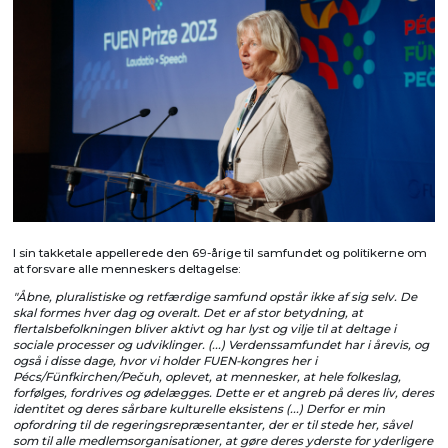
I sin takketale appellerede den 69-årige til samfundet og politikerne om
at forsvare alle menneskers deltagelse:
"Åbne, pluralistiske og retfærdige samfund opstår ikke af sig selv. De
skal formes hver dag og overalt. Det er af stor betydning, at
flertalsbefolkningen bliver aktivt og har lyst og vilje til at deltage i
sociale processer og udviklinger. (...) Verdenssamfundet har i årevis, og
også i disse dage, hvor vi holder FUEN-kongres her i
Pécs/Fünfkirchen/Pečuh, oplevet, at mennesker, at hele folkeslag,
forfølges, fordrives og ødelægges. Dette er et angreb på deres liv, deres
identitet og deres sårbare kulturelle eksistens (...) Derfor er min
opfordring til de regeringsrepræsentanter, der er til stede her, såvel
som til alle medlemsorganisationer, at gøre deres yderste for yderligere