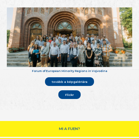
Forum of European Minority Regions in Vojvodina
tovább a képgalériára
Flickr
MI A FUEN?