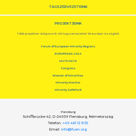
TAGSZERVEZETEINK
PROJEKTJEINK
Több projekten dolgozunk 100 tagszervezettel 36 európai országból.
Forum of European Minority Regions
EUROPEADA 2024
MUTE HATE
Congress
Women of Minorities
Minority Monitor
Minority SafePack
Flensburg
Schiﬀbrücke 42, D-24939 Flensburg, Németország
Telefon:
+49 461 12 8 55
Email:
info@fuen.org