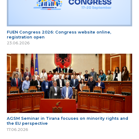
FUEN Congress 2026: Congress website online,
registration open
23.06.2026
AGSM Seminar in Tirana focuses on minority rights and
the EU perspective
17.06.2026