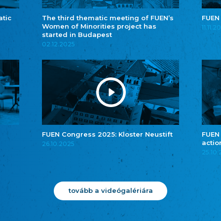
atic
The third thematic meeting of FUEN’s
FUEN
Women of Minorities project has
11.11.2
started in Budapest
02.12.2025
FUEN Congress 2025: Kloster Neustift
FUEN
actio
26.10.2025
25.10
tovább a videógalériára