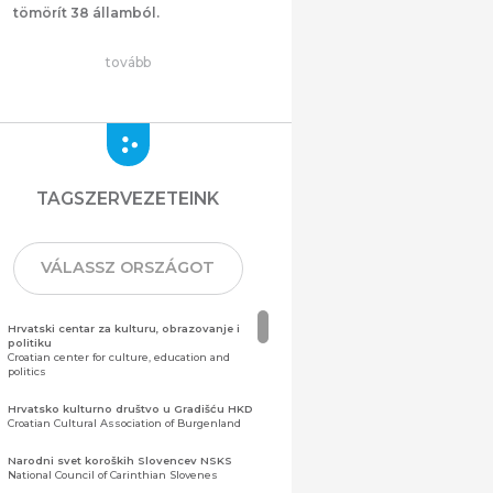
tömörít 38 államból.
tovább
TAGSZERVEZETEINK
VÁLASSZ ORSZÁGOT
Hrvatski centar za kulturu, obrazovanje i
politiku
Croatian center for culture, education and
politics
Hrvatsko kulturno društvo u Gradišću HKD
Croatian Cultural Association of Burgenland
Narodni svet koroških Slovencev NSKS
National Council of Carinthian Slovenes