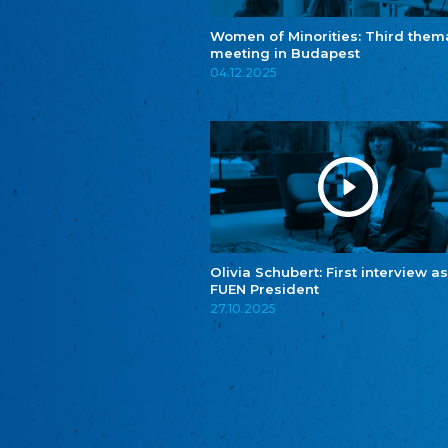
Women of Minorities: Third them
meeting in Budapest
04.12.2025
Olivia Schubert: First interview as
FUEN President
27.10.2025