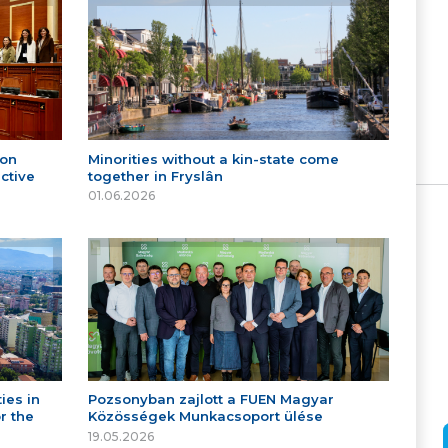
 on
Minorities without a kin-state come
ctive
together in Fryslân
01.06.2026
ies in
Pozsonyban zajlott a FUEN Magyar
r the
Közösségek Munkacsoport ülése
19.05.2026