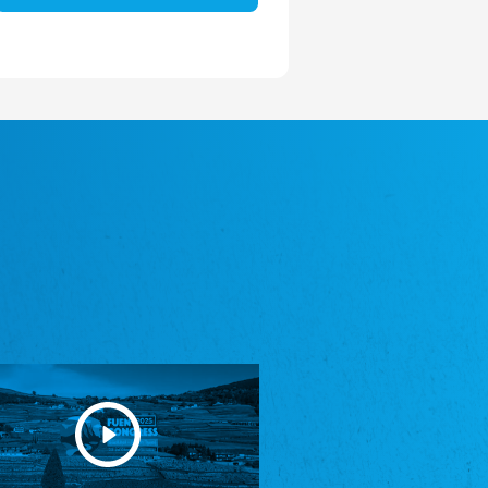
Avrupa Bati Trakya Türk Federasyonu
ABTTF
Federation of Western Thrace Turks in Europe
DOMOWINA - Zwjazk Łužiskich Serbow z.
t./Zwězk Łužyskich Serbow z. t.
Domowina – Association of Lusatian Sorbs
Frasche Rädj seksjoon nord
Frisian Council Section North
Friisk Foriining
Frisian Association
Heimatverein Saterland - Seelter Buund e.V.
Association Seelter Buund
Sydslesvigsk Forening e. V.
South Schleswig Association
Youth of European Nationalities (YEN)
Youth of European Nationalities (YEN)
Zentralrat der Jenischen in Deutschland
e.V.
Central Council of Yenish in Germany
Zentralrat Deutscher Sinti und Roma