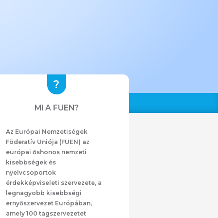
MI A FUEN?
Az Európai Nemzetiségek
Föderatív Uniója (FUEN) az
európai őshonos nemzeti
kisebbségek és
nyelvcsoportok
érdekképviseleti szervezete, a
legnagyobb kisebbségi
ernyőszervezet Európában,
amely 100 tagszervezetet