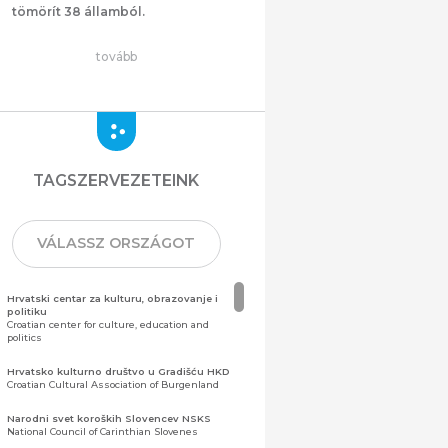
tömörít 38 államból.
tovább
TAGSZERVEZETEINK
VÁLASSZ ORSZÁGOT
Hrvatski centar za kulturu, obrazovanje i
politiku
Croatian center for culture, education and
politics
Hrvatsko kulturno društvo u Gradišću HKD
Croatian Cultural Association of Burgenland
Narodni svet koroških Slovencev NSKS
National Council of Carinthian Slovenes