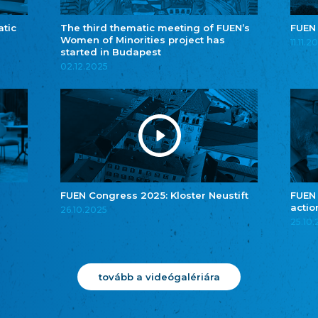
atic
The third thematic meeting of FUEN’s
FUEN
Women of Minorities project has
11.11.2
started in Budapest
02.12.2025
FUEN Congress 2025: Kloster Neustift
FUEN
actio
26.10.2025
25.10
tovább a videógalériára