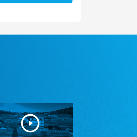
Avrupa Bati Trakya Türk Federasyonu
ABTTF
Federation of Western Thrace Turks in Europe
DOMOWINA - Zwjazk Łužiskich Serbow z.
t./Zwězk Łužyskich Serbow z. t.
Domowina – Association of Lusatian Sorbs
Frasche Rädj seksjoon nord
Frisian Council Section North
Friisk Foriining
Frisian Association
Heimatverein Saterland - Seelter Buund e.V.
Association Seelter Buund
Sydslesvigsk Forening e. V.
South Schleswig Association
Youth of European Nationalities (YEN)
Youth of European Nationalities (YEN)
Zentralrat der Jenischen in Deutschland
e.V.
Central Council of Yenish in Germany
Zentralrat Deutscher Sinti und Roma