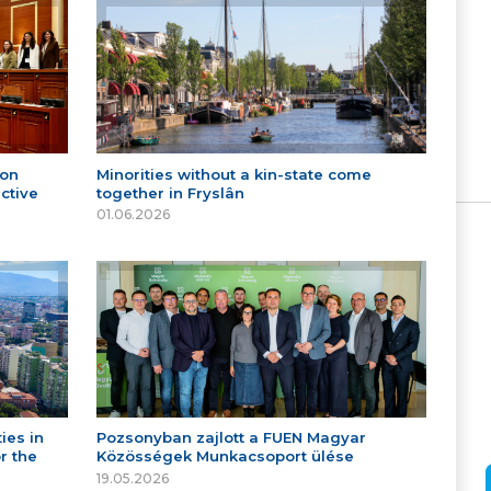
 on
Minorities without a kin-state come
ctive
together in Fryslân
01.06.2026
ies in
Pozsonyban zajlott a FUEN Magyar
r the
Közösségek Munkacsoport ülése
19.05.2026