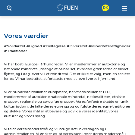
DK
Vores værdier
#Solidaritet #Lighed #Deltagelse #Diversitet #Minoritetsrettigheder
#Traditioner
Vi har boet i Europa i århundreder. Vi er medlemmer af autoktone og
nationale mindretal, mange af os har set, hvordan grænserne er blevet
flyttet, og i dag lever vi i et mindretal. Det er ikke et valg, men en realitet
for os. Vi har besluttet, at fortsætte med at leve i vores hjemland.
Vi er hundrede millioner europæere, halvtreds millioner i EU,
medlemmer af autoktone nationale mindretal, nationaliteter, etniske
grupper, regionale og sproglige grupper. Vores forfædre skabte en unik
kulturrigdom, de talte deres egne sprog og fulgte deres egne traditioner
og skikke. Vores mål er at bevare og udvikle vores identitet, vores
kulturer og vores sprog.
Vi taler vores modersmål og vil bruge det i hverdagen og i
administrationen. Vi ønsker os, at vores børn lærer deres modersmål i