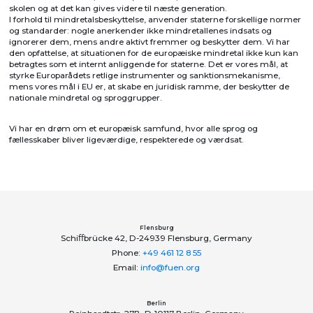
skolen og at det kan gives videre til næste generation.
I forhold til mindretalsbeskyttelse, anvender staterne forskellige normer
og standarder: nogle anerkender ikke mindretallenes indsats og
ignorerer dem, mens andre aktivt fremmer og beskytter dem. Vi har
den opfattelse, at situationen for de europæiske mindretal ikke kun kan
betragtes som et internt anliggende for staterne. Det er vores mål, at
styrke Europarådets retlige instrumenter og sanktionsmekanisme,
mens vores mål i EU er, at skabe en juridisk ramme, der beskytter de
nationale mindretal og sproggrupper.
Vi har en drøm om et europæisk samfund, hvor alle sprog og
fællesskaber bliver ligeværdige, respekterede og værdsat.
Flensburg
Schiﬀbrücke 42, D-24939 Flensburg, Germany
Phone:
+49 461 12 8 55
Email:
info@fuen.org
Berlin