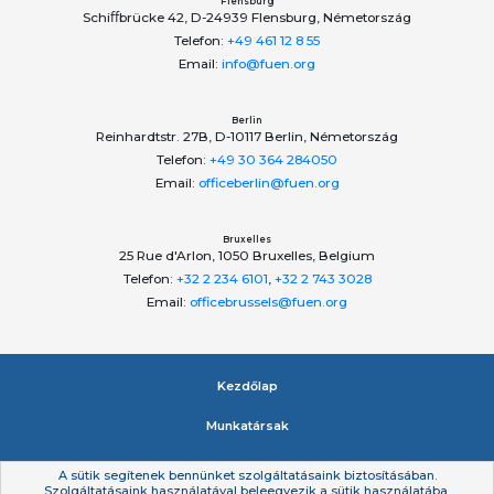
Flensburg
Schiﬀbrücke 42, D-24939 Flensburg, Németország
Telefon:
+49 461 12 8 55
Email:
info@fuen.org
Berlin
Reinhardtstr. 27B, D-10117 Berlin, Németország
Telefon:
+49 30 364 284050
Email:
officeberlin@fuen.org
Bruxelles
25 Rue d'Arlon, 1050 Bruxelles, Belgium
Telefon:
+32 2 234 6101
,
+32 2 743 3028
Email:
officebrussels@fuen.org
Kezdőlap
Munkatársak
Impresszum
A sütik segítenek bennünket szolgáltatásaink biztosításában.
Szolgáltatásaink használatával beleegyezik a sütik használatába.