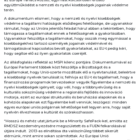
együttműködést a nemzeti és nyelvi kisebbségek jogainak védelme
terén.
A dokumentum elismeri, hogy a nemzeti és nyelvi kisebbségek
védelme a tagállami hatóságok elsődleges felelőssége, de ugyanakkor
rámutat, hogy az Unióra jelentős feladat hárul abban a tekintetben, hogy
támogassa a tagállamokat ennek a felelősségnek a gyakorlásában.
Ugyanakkor felszólítja a tagállamokat, hogy osszák meg egymással a
kisebbségekhez tartozó személyek jogainak védelmével és
támogatásával kapcsolatos bevált gyakorlataikat, az EU-t pedig kéri,
hogy segítse elő az ilyen gyakorlatok cseréjét.
Az állásfoglalás reflektál az MSPI kilenc pontjára. Dokumentumával az
Európai Parlament többek közt felszólítja a Bizottságot és a
tagállamokat, hogy Unió-szerte mozdítsák elő a nyelvtanulást, beleértve
a kisebbségi nyelvek tanulását is; felhívja az EU-t és tagállamait, hogy a
finanszírozási programok tervezésekor vegyék figyelembe a nemzeti és
nyelvi kisebbségek igényeit; úgy véli, hogy a többnyelvűség és a
kulturális sokszínűség védelme a regionális fejlődés és innováció
motorja, ezért az európai strukturális és beruházási alapoknak és a
kohéziós alapoknak ezt figyelembe kell venniük; leszögezi: minden
egyes európai uniós polgárnak lehetősége kell legyen arra, hogy saját
nyelvén élvezhesse a kultúrát és szórakozhasson.
“Hosszú és nehéz utat jártunk be a Minority SafePack-kel, amióta az
RMDSZ kezdeményezésére megszületett és a FUEN felkarolásával
útjára indult. 2013-as elindítása óta valószínűleg többet sikerült
elérnünk, mint amire sokan számítottak. Az Európai Unió