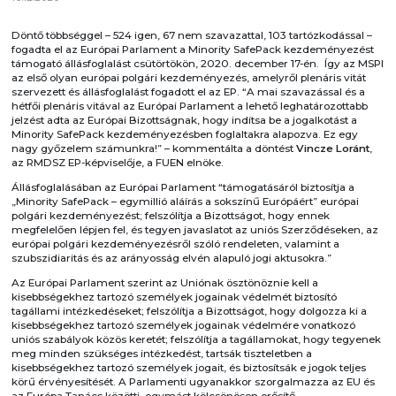
Döntő többséggel – 524 igen, 67 nem szavazattal, 103 tartózkodással –
fogadta el az Európai Parlament a Minority SafePack kezdeményezést
támogató állásfoglalást csütörtökön, 2020. december 17-én. Így az MSPI
az első olyan európai polgári kezdeményezés, amelyről plenáris vitát
szervezett és állásfoglalást fogadott el az EP. “A mai szavazással és a
hétfői plenáris vitával az Európai Parlament a lehető leghatározottabb
jelzést adta az Európai Bizottságnak, hogy indítsa be a jogalkotást a
Minority SafePack kezdeményezésben foglaltakra alapozva. Ez egy
nagy győzelem számunkra!” – kommentálta a döntést
Vincze Loránt
,
az RMDSZ EP-képviselője, a FUEN elnöke.
Állásfoglalásában az Európai Parlament “támogatásáról biztosítja a
„Minority SafePack – egymillió aláírás a sokszínű Európáért” európai
polgári kezdeményezést; felszólítja a Bizottságot, hogy ennek
megfelelően lépjen fel, és tegyen javaslatot az uniós Szerződéseken, az
európai polgári kezdeményezésről szóló rendeleten, valamint a
szubszidiaritás és az arányosság elvén alapuló jogi aktusokra.”
Az Európai Parlament szerint az Uniónak ösztönöznie kell a
kisebbségekhez tartozó személyek jogainak védelmét biztosító
tagállami intézkedéseket; felszólítja a Bizottságot, hogy dolgozza ki a
kisebbségekhez tartozó személyek jogainak védelmére vonatkozó
uniós szabályok közös keretét; felszólítja a tagállamokat, hogy tegyenek
meg minden szükséges intézkedést, tartsák tiszteletben a
kisebbségekhez tartozó személyek jogait, és biztosítsák e jogok teljes
körű érvényesítését. A Parlamenti ugyanakkor szorgalmazza az EU és
az Európa Tanács közötti, egymást kölcsönösen erősítő