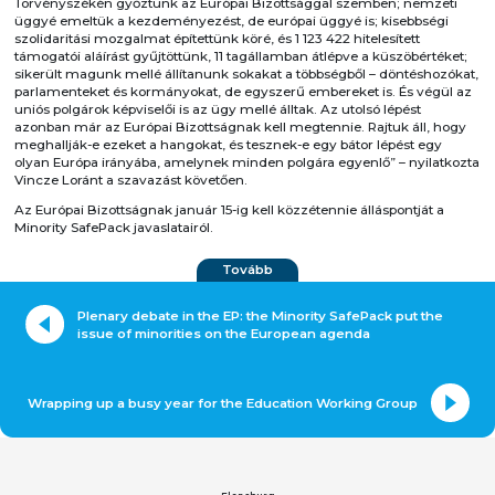
Törvényszékén győztünk az Európai Bizottsággal szemben; nemzeti
üggyé emeltük a kezdeményezést, de európai üggyé is; kisebbségi
szolidaritási mozgalmat építettünk köré, és 1 123 422 hitelesített
támogatói aláírást gyűjtöttünk, 11 tagállamban átlépve a küszöbértéket;
sikerült magunk mellé állítanunk sokakat a többségből – döntéshozókat,
parlamenteket és kormányokat, de egyszerű embereket is. És végül az
uniós polgárok képviselői is az ügy mellé álltak. Az utolsó lépést
azonban már az Európai Bizottságnak kell megtennie. Rajtuk áll, hogy
meghallják-e ezeket a hangokat, és tesznek-e egy bátor lépést egy
olyan Európa irányába, amelynek minden polgára egyenlő” – nyilatkozta
Vincze Loránt a szavazást követően.
Az Európai Bizottságnak január 15-ig kell közzétennie álláspontját a
Minority SafePack javaslatairól.
Tovább
Plenary debate in the EP: the Minority SafePack put the
issue of minorities on the European agenda
Wrapping up a busy year for the Education Working Group