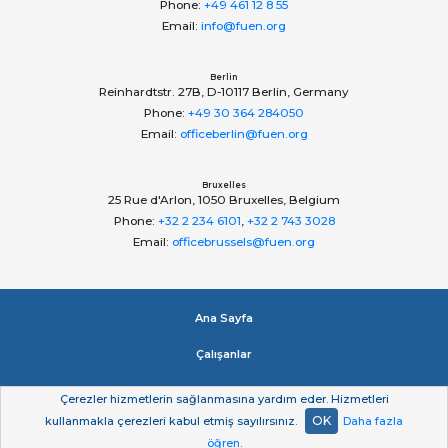
Phone:
+49 461 12 8 55
Email:
info@fuen.org
Berlin
Reinhardtstr. 27B, D-10117 Berlin, Germany
Phone:
+49 30 364 284050
Email:
officeberlin@fuen.org
Bruxelles
25 Rue d'Arlon, 1050 Bruxelles, Belgium
Phone:
+32 2 234 6101
,
+32 2 743 3028
Email:
officebrussels@fuen.org
Ana Sayfa
Çalışanlar
Impressum
Çerezler hizmetlerin sağlanmasına yardım eder. Hizmetleri
OK
kullanmakla çerezleri kabul etmiş sayılırsınız.
Daha fazla
Gizlilik beyan
öğren
.