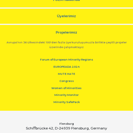
Üyelerimiz
Projelerimiz
Avrupa’nın 36 ülkesindeki 100'den fazla üye kuruluşumuzla birlikte çeşitli projeler
üzerinde çalışmaktayız
Forum of European Minority Regions
EUROPEADA 2024
MUTE HATE
Congress
Women of Minorities
Minority Monitor
Minority SafePack
Flensburg
Schiﬀbrücke 42, D-24939 Flensburg, Germany