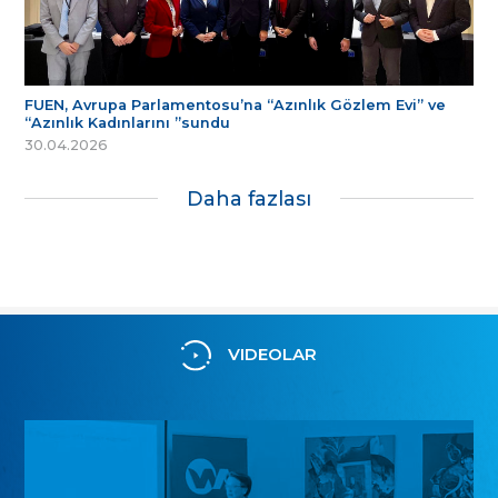
FUEN, Avrupa Parlamentosu’na “Azınlık Gözlem Evi” ve
“Azınlık Kadınlarını ”sundu
30.04.2026
Daha fazlası
VIDEOLAR