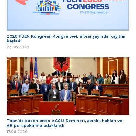
2026 FUEN Kongresi: Kongre web sitesi yayında, kayıtlar
başladı
23.06.2026
Tiran’da düzenlenen AGSM Semineri, azınlık hakları ve
AB perspektifine odaklandı
17.06.2026