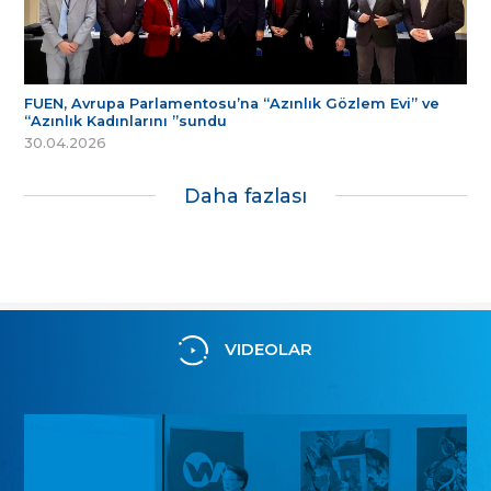
FUEN, Avrupa Parlamentosu’na “Azınlık Gözlem Evi” ve
“Azınlık Kadınlarını ”sundu
30.04.2026
Daha fazlası
VIDEOLAR