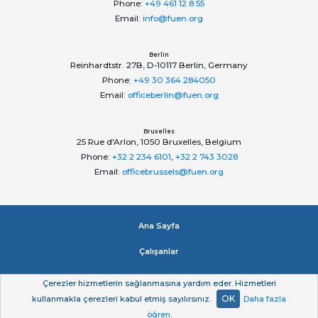
Phone:
+49 461 12 8 55
Email:
info@fuen.org
Berlin
Reinhardtstr. 27B, D-10117 Berlin, Germany
Phone:
+49 30 364 284050
Email:
officeberlin@fuen.org
Bruxelles
25 Rue d'Arlon, 1050 Bruxelles, Belgium
Phone:
+32 2 234 6101
,
+32 2 743 3028
Email:
officebrussels@fuen.org
Ana Sayfa
Çalışanlar
Impressum
Çerezler hizmetlerin sağlanmasına yardım eder. Hizmetleri
OK
kullanmakla çerezleri kabul etmiş sayılırsınız.
Daha fazla
Gizlilik beyan
öğren
.