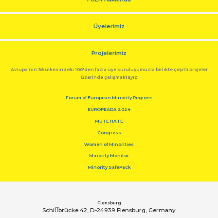
Üyelerimiz
Projelerimiz
Avrupa’nın 36 ülkesindeki 100'den fazla üye kuruluşumuzla birlikte çeşitli projeler
üzerinde çalışmaktayız
Forum of European Minority Regions
EUROPEADA 2024
MUTE HATE
Congress
Women of Minorities
Minority Monitor
Minority SafePack
Flensburg
Schiﬀbrücke 42, D-24939 Flensburg, Germany