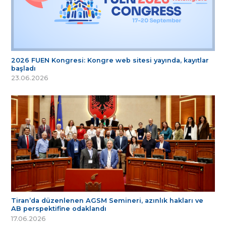
2026 FUEN Kongresi: Kongre web sitesi yayında, kayıtlar
başladı
23.06.2026
Tiran’da düzenlenen AGSM Semineri, azınlık hakları ve
AB perspektifine odaklandı
17.06.2026