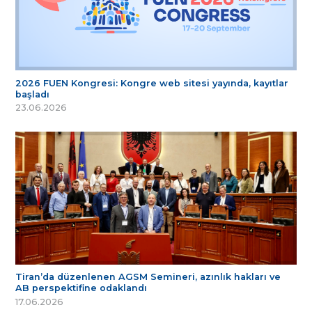
2026 FUEN Kongresi: Kongre web sitesi yayında, kayıtlar
başladı
23.06.2026
Tiran’da düzenlenen AGSM Semineri, azınlık hakları ve
AB perspektifine odaklandı
17.06.2026