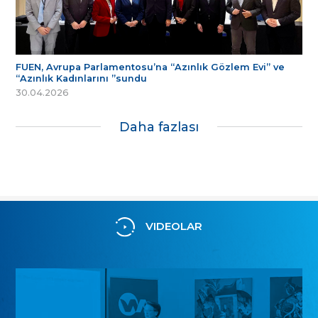
FUEN, Avrupa Parlamentosu’na “Azınlık Gözlem Evi” ve
“Azınlık Kadınlarını ”sundu
30.04.2026
Daha fazlası
VIDEOLAR