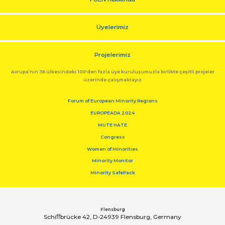
Üyelerimiz
Projelerimiz
Avrupa’nın 36 ülkesindeki 100'den fazla üye kuruluşumuzla birlikte çeşitli projeler
üzerinde çalışmaktayız
Forum of European Minority Regions
EUROPEADA 2024
MUTE HATE
Congress
Women of Minorities
Minority Monitor
Minority SafePack
Flensburg
Schiﬀbrücke 42, D-24939 Flensburg, Germany