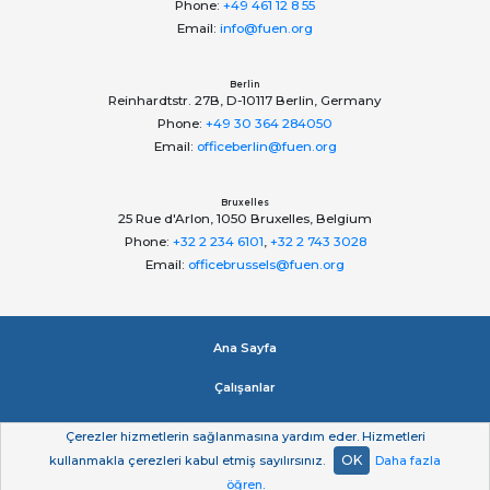
Phone:
+49 461 12 8 55
Email:
info@fuen.org
Berlin
Reinhardtstr. 27B, D-10117 Berlin, Germany
Phone:
+49 30 364 284050
Email:
officeberlin@fuen.org
Bruxelles
25 Rue d'Arlon, 1050 Bruxelles, Belgium
Phone:
+32 2 234 6101
,
+32 2 743 3028
Email:
officebrussels@fuen.org
Ana Sayfa
Çalışanlar
Impressum
Çerezler hizmetlerin sağlanmasına yardım eder. Hizmetleri
OK
kullanmakla çerezleri kabul etmiş sayılırsınız.
Daha fazla
Gizlilik beyan
öğren
.