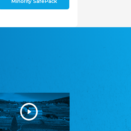
Minority SafePack
Avrupa Bati Trakya Türk Federasyonu
ABTTF
Federation of Western Thrace Turks in Europe
DOMOWINA - Zwjazk Łužiskich Serbow z.
t./Zwězk Łužyskich Serbow z. t.
Domowina – Association of Lusatian Sorbs
Frasche Rädj seksjoon nord
Frisian Council Section North
Friisk Foriining
Frisian Association
Heimatverein Saterland - Seelter Buund e.V.
Association Seelter Buund
Sydslesvigsk Forening e. V.
South Schleswig Association
Youth of European Nationalities (YEN)
Youth of European Nationalities (YEN)
Zentralrat der Jenischen in Deutschland
e.V.
Central Council of Yenish in Germany
Zentralrat Deutscher Sinti und Roma