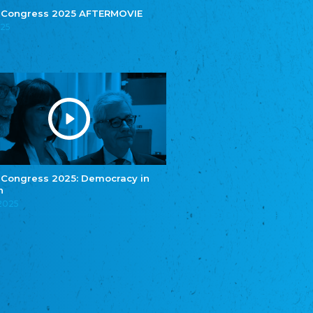
Central Council of German Sinti and Roma
 Congress 2025 AFTERMOVIE
025
Związek Polaków w Niemczech
Union of Poles in Germany
Bund Deutscher Nordschleswiger (BDN)
Federation of Germans in Northern Schleswig
Grænseforeningen
Danish Border Association
Eestimaa Rahvuste Ühendus
Estonian Union of National Minorities
Eestimaa Valgevenelaste Assotsiatsioon
Estonian Belorusian Association
 Congress 2025: Democracy in
n
Verein der Deutschen in Estland
Estonian German Society
.2025
Некоммерческое объединение “Русская
школа Эстонии”
NGO "Russian School of Estonia"
Союз Славянских просветительных и
благотворительных обществ
Union of Russian Educational and Charitable
Societies in Estonia