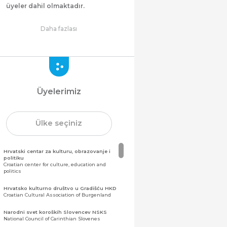
üyeler dahil olmaktadır.
Daha fazlası
Üyelerimiz
Ülke seçiniz
Hrvatski centar za kulturu, obrazovanje i
politiku
Croatian center for culture, education and
politics
Hrvatsko kulturno društvo u Gradišću HKD
Croatian Cultural Association of Burgenland
Narodni svet koroških Slovencev NSKS
National Council of Carinthian Slovenes