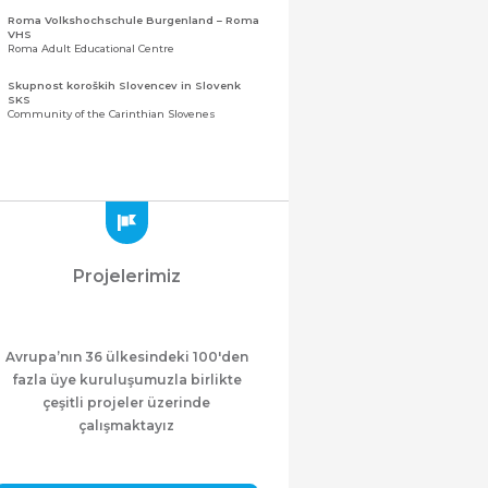
Roma Volkshochschule Burgenland – Roma
VHS
Roma Adult Educational Centre
Skupnost koroških Slovencev in Slovenk
SKS
Community of the Carinthian Slovenes
Zveza slovenskih organizacij na Koroškem
(ZSO)
Central Association of Slovene Organisations in
Carinthia (ZSO)
Zajednica Crnogoraca u Albaniji “ZCGA” -
Elbasan
Montenegrin Community in Albania “ZCGA” -
Projelerimiz
Elbasan
Македонско Друштво "Илинден" Tирана
Macedonian Association “Ilinden” – Tirana
Avrupa’nın 36 ülkesindeki 100'den
Meshet Türkleri Cemiyeti Azerbaycan’da
“VATAN”
fazla üye kuruluşumuzla birlikte
"Vatan" Public Union of Ahiska Turks living in
çeşitli projeler üzerinde
Azerbaijan
çalışmaktayız
ProDG
ProDG