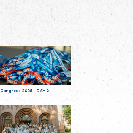
Plataforma per la Llengua
The Pro-Language Platform Association
Associacion Occitana de Fotbòl
Occitania Football Association
Comité d´Action Régionale de Bretagne -
Poellgor evit Breizh
Committee for regional action in Brittany
EL - le Mouvement d'Alsace-Lorraine
Elsaß-Lothringischer Volksbund EL
Skol Uhel Ar Vro – Institut Culturel de
Bretagne
The Cultural Institute of Brittany
Unser Land
Our Country
 Congress 2025 - DAY 2
Svenska Finlands folkting/Folktinget
The Swedish Assembly of Finland
Assoziation der Deutschen Georgiens
"Einung"
Association of Germans of Georgia “Einung”
საერთო სამოქალაქო მოძრაობა -
მრავალეროვანი საქართველო
Public Movement Multinational Georgia