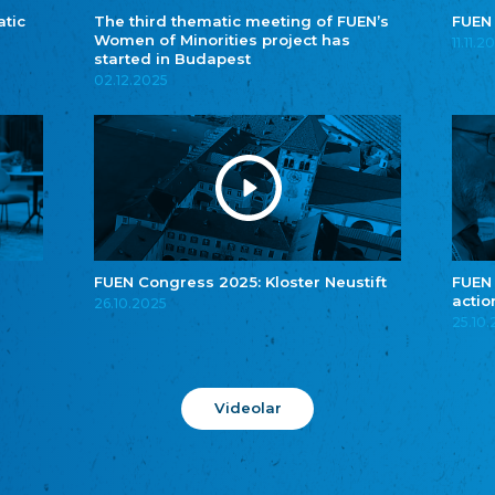
atic
The third thematic meeting of FUEN’s
FUEN
Women of Minorities project has
11.11.2
started in Budapest
02.12.2025
FUEN Congress 2025: Kloster Neustift
FUEN
actio
26.10.2025
25.10
Videolar