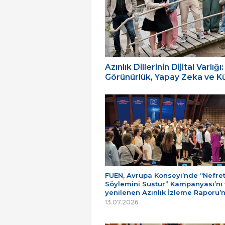
Azınlık Dillerinin Dijital Varl
Görünürlük, Yapay Zeka ve Küç
FUEN, Avrupa Konseyi’nde “Nefre
Söylemini Sustur” Kampanyası’nı
yenilenen Azınlık İzleme Raporu’
13.07.2026