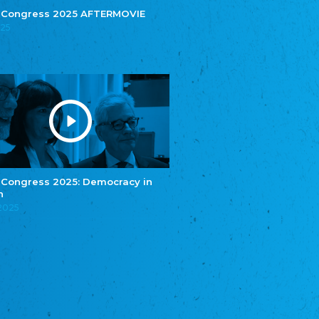
Central Council of German Sinti and Roma
 Congress 2025 AFTERMOVIE
025
Związek Polaków w Niemczech
Union of Poles in Germany
Bund Deutscher Nordschleswiger (BDN)
Federation of Germans in Northern Schleswig
Grænseforeningen
Danish Border Association
Eestimaa Rahvuste Ühendus
Estonian Union of National Minorities
Eestimaa Valgevenelaste Assotsiatsioon
Estonian Belorusian Association
 Congress 2025: Democracy in
n
Verein der Deutschen in Estland
Estonian German Society
.2025
Некоммерческое объединение “Русская
школа Эстонии”
NGO "Russian School of Estonia"
Союз Славянских просветительных и
благотворительных обществ
Union of Russian Educational and Charitable
Societies in Estonia