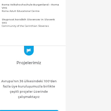
Roma Volkshochschule Burgenland – Roma
VHS
Roma Adult Educational Centre
Skupnost koroških Slovencev in Slovenk
SKS
Community of the Carinthian Slovenes
Zveza slovenskih organizacij na Koroškem
(ZSO)
Central Association of Slovene Organisations in
Carinthia (ZSO)
Zajednica Crnogoraca u Albaniji “ZCGA” -
Elbasan
Montenegrin Community in Albania “ZCGA” -
Projelerimiz
Elbasan
Македонско Друштво "Илинден" Tирана
Macedonian Association “Ilinden” – Tirana
Avrupa’nın 36 ülkesindeki 100'den
Meshet Türkleri Cemiyeti Azerbaycan’da
“VATAN”
fazla üye kuruluşumuzla birlikte
"Vatan" Public Union of Ahiska Turks living in
çeşitli projeler üzerinde
Azerbaijan
çalışmaktayız
ProDG
ProDG