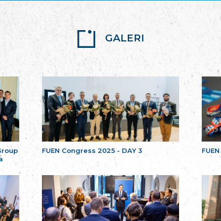
GALERI
Group
FUEN Congress 2025 - DAY 3
FUEN
a