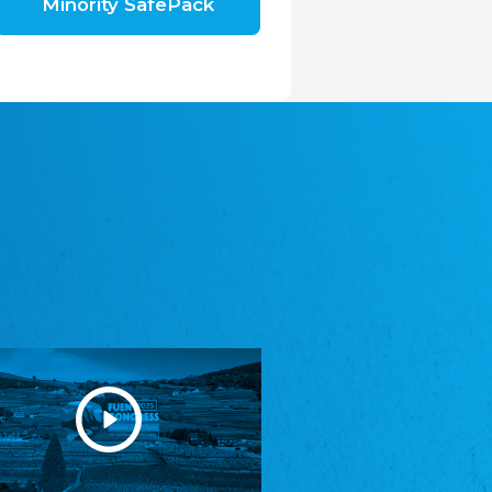
Minority SafePack
Avrupa Bati Trakya Türk Federasyonu
ABTTF
Federation of Western Thrace Turks in Europe
DOMOWINA - Zwjazk Łužiskich Serbow z.
t./Zwězk Łužyskich Serbow z. t.
Domowina – Association of Lusatian Sorbs
Frasche Rädj seksjoon nord
Frisian Council Section North
Friisk Foriining
Frisian Association
Heimatverein Saterland - Seelter Buund e.V.
Association Seelter Buund
Sydslesvigsk Forening e. V.
South Schleswig Association
Youth of European Nationalities (YEN)
Youth of European Nationalities (YEN)
Zentralrat der Jenischen in Deutschland
e.V.
Central Council of Yenish in Germany
Zentralrat Deutscher Sinti und Roma