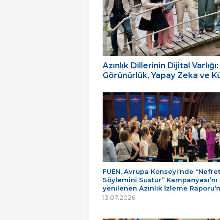
Azınlık Dillerinin Dijital Varl
Görünürlük, Yapay Zeka ve Küç
FUEN, Avrupa Konseyi’nde “Nefre
Söylemini Sustur” Kampanyası’nı
yenilenen Azınlık İzleme Raporu’
13.07.2026