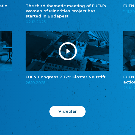
atic
The third thematic meeting of FUEN’s
FUEN
Women of Minorities project has
11.11.2
started in Budapest
02.12.2025
FUEN Congress 2025: Kloster Neustift
FUEN
actio
26.10.2025
25.10
Videolar