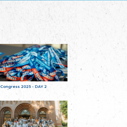
Plataforma per la Llengua
The Pro-Language Platform Association
Associacion Occitana de Fotbòl
Occitania Football Association
Comité d´Action Régionale de Bretagne -
Poellgor evit Breizh
Committee for regional action in Brittany
EL - le Mouvement d'Alsace-Lorraine
Elsaß-Lothringischer Volksbund EL
Skol Uhel Ar Vro – Institut Culturel de
Bretagne
The Cultural Institute of Brittany
Unser Land
Our Country
 Congress 2025 - DAY 2
Svenska Finlands folkting/Folktinget
The Swedish Assembly of Finland
Assoziation der Deutschen Georgiens
"Einung"
Association of Germans of Georgia “Einung”
საერთო სამოქალაქო მოძრაობა -
მრავალეროვანი საქართველო
Public Movement Multinational Georgia