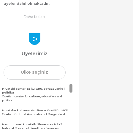
üyeler dahil olmaktadır.
Daha fazlası
Üyelerimiz
Ülke seçiniz
Hrvatski centar za kulturu, obrazovanje i
politiku
Croatian center for culture, education and
politics
Hrvatsko kulturno društvo u Gradišću HKD
Croatian Cultural Association of Burgenland
Narodni svet koroških Slovencev NSKS
National Council of Carinthian Slovenes