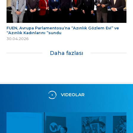
FUEN, Avrupa Parlamentosu’na “Azınlık Gözlem Evi” ve
“Azınlık Kadınlarını ”sundu
30.04.2026
Daha fazlası
VIDEOLAR