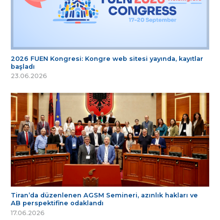
2026 FUEN Kongresi: Kongre web sitesi yayında, kayıtlar
başladı
23.06.2026
Tiran’da düzenlenen AGSM Semineri, azınlık hakları ve
AB perspektifine odaklandı
17.06.2026