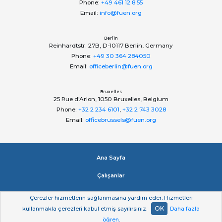
Phone:
+49 461 12 8 55
Email:
info@fuen.org
Berlin
Reinhardtstr. 27B, D-10117 Berlin, Germany
Phone:
+49 30 364 284050
Email:
officeberlin@fuen.org
Bruxelles
25 Rue d'Arlon, 1050 Bruxelles, Belgium
Phone:
+32 2 234 6101
,
+32 2 743 3028
Email:
officebrussels@fuen.org
Ana Sayfa
Çalışanlar
Impressum
Çerezler hizmetlerin sağlanmasına yardım eder. Hizmetleri
OK
kullanmakla çerezleri kabul etmiş sayılırsınız.
Daha fazla
Gizlilik beyan
öğren
.