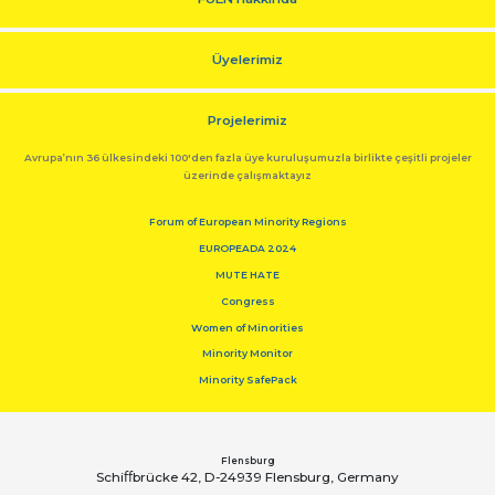
Üyelerimiz
Projelerimiz
Avrupa’nın 36 ülkesindeki 100'den fazla üye kuruluşumuzla birlikte çeşitli projeler
üzerinde çalışmaktayız
Forum of European Minority Regions
EUROPEADA 2024
MUTE HATE
Congress
Women of Minorities
Minority Monitor
Minority SafePack
Flensburg
Schiﬀbrücke 42, D-24939 Flensburg, Germany