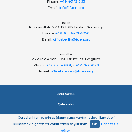
Phone:
+49 461 12 8 55
Email:
info@fuen.org
Berlin
Reinhardtstr. 27B, D-10117 Berlin, Germany
Phone:
+49 30 364 284050
Email:
officeberlin@fuen.org
Bruxelles
25 Rue d'Arlon, 1050 Bruxelles, Belgium
Phone:
+32 2 234 6101
,
+32 2 743 3028
Email:
officebrussels@fuen.org
Ana Sayfa
Çalışanlar
Impressum
Çerezler hizmetlerin sağlanmasına yardım eder. Hizmetleri
OK
kullanmakla çerezleri kabul etmiş sayılırsınız.
Daha fazla
Gizlilik beyan
öğren
.