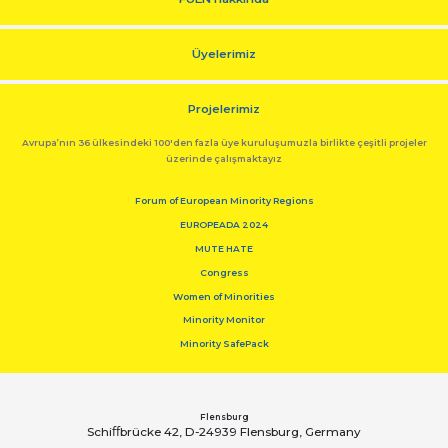
Üyelerimiz
Projelerimiz
Avrupa’nın 36 ülkesindeki 100'den fazla üye kuruluşumuzla birlikte çeşitli projeler
üzerinde çalışmaktayız
Forum of European Minority Regions
EUROPEADA 2024
MUTE HATE
Congress
Women of Minorities
Minority Monitor
Minority SafePack
Flensburg
Schiﬀbrücke 42, D-24939 Flensburg, Germany