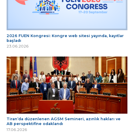
2026 FUEN Kongresi: Kongre web sitesi yayında, kayıtlar
başladı
23.06.2026
Tiran’da düzenlenen AGSM Semineri, azınlık hakları ve
AB perspektifine odaklandı
17.06.2026