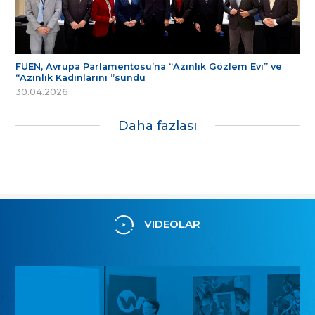
FUEN, Avrupa Parlamentosu’na “Azınlık Gözlem Evi” ve
“Azınlık Kadınlarını ”sundu
30.04.2026
Daha fazlası
VIDEOLAR