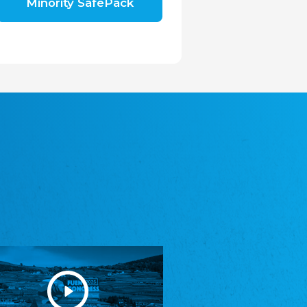
Minority SafePack
Avrupa Bati Trakya Türk Federasyonu
ABTTF
Federation of Western Thrace Turks in Europe
DOMOWINA - Zwjazk Łužiskich Serbow z.
t./Zwězk Łužyskich Serbow z. t.
Domowina – Association of Lusatian Sorbs
Frasche Rädj seksjoon nord
Frisian Council Section North
Friisk Foriining
Frisian Association
Heimatverein Saterland - Seelter Buund e.V.
Association Seelter Buund
Sydslesvigsk Forening e. V.
South Schleswig Association
Youth of European Nationalities (YEN)
Youth of European Nationalities (YEN)
Zentralrat der Jenischen in Deutschland
e.V.
Central Council of Yenish in Germany
Zentralrat Deutscher Sinti und Roma