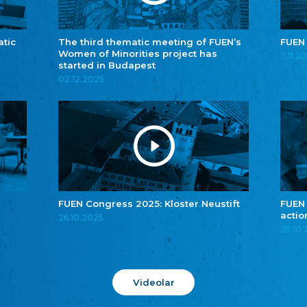
atic
The third thematic meeting of FUEN’s
FUEN
Women of Minorities project has
11.11.2
started in Budapest
02.12.2025
FUEN Congress 2025: Kloster Neustift
FUEN
actio
26.10.2025
25.10
Videolar