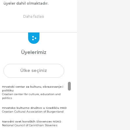
üyeler dahil olmaktadır.
Daha fazlası
Üyelerimiz
Ülke seçiniz
Hrvatski centar za kulturu, obrazovanje i
politiku
Croatian center for culture, education and
politics
Hrvatsko kulturno društvo u Gradišću HKD
Croatian Cultural Association of Burgenland
Narodni svet koroških Slovencev NSKS
National Council of Carinthian Slovenes