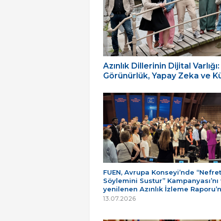
Azınlık Dillerinin Dijital Varl
Görünürlük, Yapay Zeka ve Küç
FUEN, Avrupa Konseyi’nde “Nefre
Söylemini Sustur” Kampanyası’nı
yenilenen Azınlık İzleme Raporu’
13.07.2026