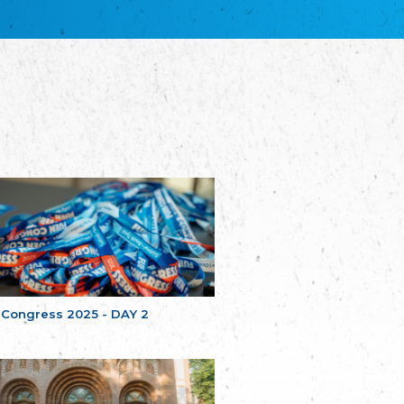
Plataforma per la Llengua
The Pro-Language Platform Association
Associacion Occitana de Fotbòl
Occitania Football Association
Comité d´Action Régionale de Bretagne -
Poellgor evit Breizh
Committee for regional action in Brittany
EL - le Mouvement d'Alsace-Lorraine
Elsaß-Lothringischer Volksbund EL
Skol Uhel Ar Vro – Institut Culturel de
Bretagne
The Cultural Institute of Brittany
Unser Land
Our Country
Svenska Finlands folkting/Folktinget
The Swedish Assembly of Finland
 Congress 2025 - DAY 2
Assoziation der Deutschen Georgiens
"Einung"
Association of Germans of Georgia “Einung”
საერთო სამოქალაქო მოძრაობა -
მრავალეროვანი საქართველო
Public Movement Multinational Georgia