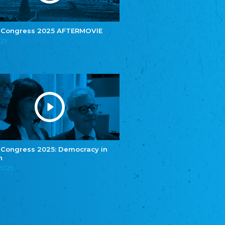
Central Council of German Sinti and Roma
Związek Polaków w Niemczech
Union of Poles in Germany
 Congress 2025 AFTERMOVIE
025
Bund Deutscher Nordschleswiger (BDN)
Federation of Germans in Northern Schleswig
Grænseforeningen
Danish Border Association
Eestimaa Rahvuste Ühendus
Estonian Union of National Minorities
Eestimaa Valgevenelaste Assotsiatsioon
Estonian Belorusian Association
Verein der Deutschen in Estland
Estonian German Society
 Congress 2025: Democracy in
n
Некоммерческое объединение “Русская
.2025
школа Эстонии”
NGO "Russian School of Estonia"
Союз Славянских просветительных и
благотворительных обществ
Union of Russian Educational and Charitable
Societies in Estonia