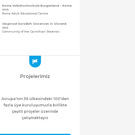
Roma Volkshochschule Burgenland – Roma
VHS
Roma Adult Educational Centre
Skupnost koroških Slovencev in Slovenk
SKS
Community of the Carinthian Slovenes
Zveza slovenskih organizacij na Koroškem
(ZSO)
Central Association of Slovene Organisations in
Carinthia (ZSO)
Zajednica Crnogoraca u Albaniji “ZCGA” -
Elbasan
Montenegrin Community in Albania “ZCGA” -
Projelerimiz
Elbasan
Македонско Друштво "Илинден" Tирана
Macedonian Association “Ilinden” – Tirana
Avrupa’nın 36 ülkesindeki 100'den
Meshet Türkleri Cemiyeti Azerbaycan’da
“VATAN”
fazla üye kuruluşumuzla birlikte
"Vatan" Public Union of Ahiska Turks living in
çeşitli projeler üzerinde
Azerbaijan
çalışmaktayız
ProDG
ProDG