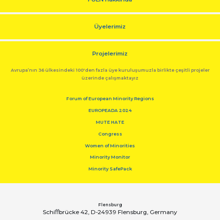
Üyelerimiz
Projelerimiz
Avrupa’nın 36 ülkesindeki 100'den fazla üye kuruluşumuzla birlikte çeşitli projeler
üzerinde çalışmaktayız
Forum of European Minority Regions
EUROPEADA 2024
MUTE HATE
Congress
Women of Minorities
Minority Monitor
Minority SafePack
Flensburg
Schiﬀbrücke 42, D-24939 Flensburg, Germany