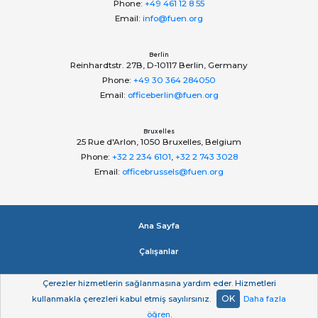
Phone:
+49 461 12 8 55
Email:
info@fuen.org
Berlin
Reinhardtstr. 27B, D-10117 Berlin, Germany
Phone:
+49 30 364 284050
Email:
officeberlin@fuen.org
Bruxelles
25 Rue d'Arlon, 1050 Bruxelles, Belgium
Phone:
+32 2 234 6101
,
+32 2 743 3028
Email:
officebrussels@fuen.org
Ana Sayfa
Çalışanlar
Impressum
Çerezler hizmetlerin sağlanmasına yardım eder. Hizmetleri
OK
kullanmakla çerezleri kabul etmiş sayılırsınız.
Daha fazla
Gizlilik beyan
öğren
.