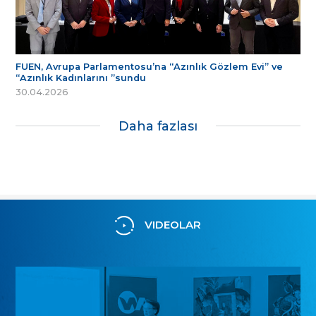
FUEN, Avrupa Parlamentosu’na “Azınlık Gözlem Evi” ve
“Azınlık Kadınlarını ”sundu
30.04.2026
Daha fazlası
VIDEOLAR