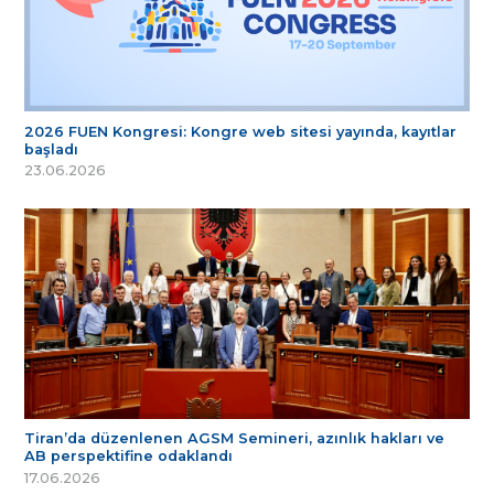
2026 FUEN Kongresi: Kongre web sitesi yayında, kayıtlar
başladı
23.06.2026
Tiran’da düzenlenen AGSM Semineri, azınlık hakları ve
AB perspektifine odaklandı
17.06.2026