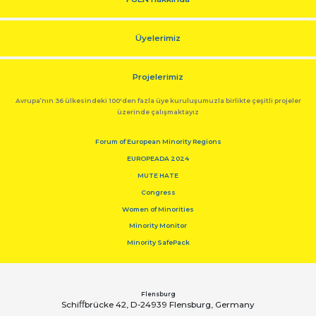
Üyelerimiz
Projelerimiz
Avrupa’nın 36 ülkesindeki 100'den fazla üye kuruluşumuzla birlikte çeşitli projeler
üzerinde çalışmaktayız
Forum of European Minority Regions
EUROPEADA 2024
MUTE HATE
Congress
Women of Minorities
Minority Monitor
Minority SafePack
Flensburg
Schiﬀbrücke 42, D-24939 Flensburg, Germany