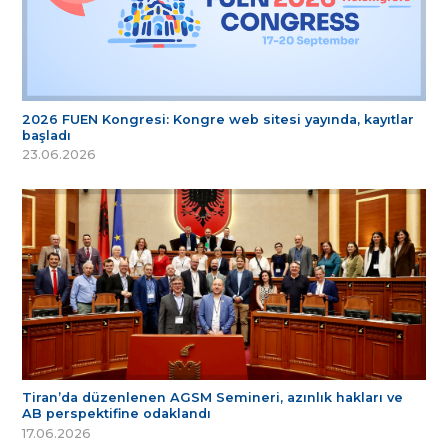
2026 FUEN Kongresi: Kongre web sitesi yayında, kayıtlar
başladı
23.06.2026
Tiran’da düzenlenen AGSM Semineri, azınlık hakları ve
AB perspektifine odaklandı
17.06.2026