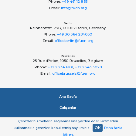
Phone:
+49 461 12 8 55
Email:
info@fuen.org
Berlin
Reinhardtstr. 27B, D-10117 Berlin, Germany
Phone:
+49 30 364 284050
Email:
officeberlin@fuen.org
Bruxelles
25 Rue d'Arlon, 1050 Bruxelles, Belgium
Phone:
+32 2 234 6101
,
+32 2 743 3028
Email:
officebrussels@fuen.org
Ana Sayfa
Çalışanlar
Impressum
Çerezler hizmetlerin sağlanmasına yardım eder. Hizmetleri
OK
kullanmakla çerezleri kabul etmiş sayılırsınız.
Daha fazla
Gizlilik beyan
öğren
.