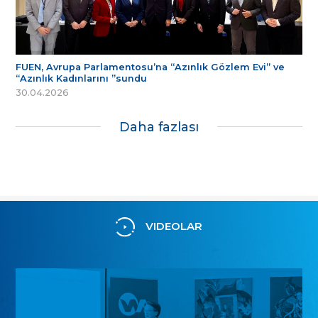
FUEN, Avrupa Parlamentosu’na “Azınlık Gözlem Evi” ve
“Azınlık Kadınlarını ”sundu
30.04.2026
Daha fazlası
VIDEOLAR