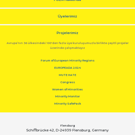
Üyelerimiz
Projelerimiz
Avrupa’nın 36 ülkesindeki 100'den fazla üye kuruluşumuzla birlikte çeşitli projeler
üzerinde çalışmaktayız
Forum of European Minority Regions
EUROPEADA 2024
MUTE HATE
Congress
Women of Minorities
Minority Monitor
Minority SafePack
Flensburg
Schiﬀbrücke 42, D-24939 Flensburg, Germany