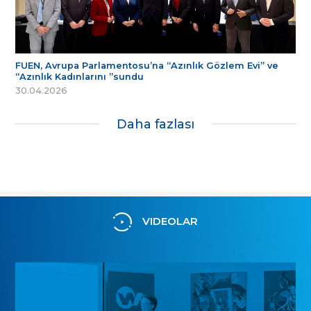
FUEN, Avrupa Parlamentosu’na “Azınlık Gözlem Evi” ve
“Azınlık Kadınlarını ”sundu
30.04.2026
Daha fazlası
VIDEOLAR