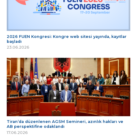
2026 FUEN Kongresi: Kongre web sitesi yayında, kayıtlar
başladı
23.06.2026
Tiran’da düzenlenen AGSM Semineri, azınlık hakları ve
AB perspektifine odaklandı
17.06.2026