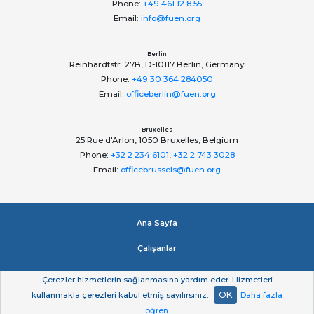
Phone:
+49 461 12 8 55
Email:
info@fuen.org
Berlin
Reinhardtstr. 27B, D-10117 Berlin, Germany
Phone:
+49 30 364 284050
Email:
officeberlin@fuen.org
Bruxelles
25 Rue d'Arlon, 1050 Bruxelles, Belgium
Phone:
+32 2 234 6101
,
+32 2 743 3028
Email:
officebrussels@fuen.org
Ana Sayfa
Çalışanlar
Impressum
Çerezler hizmetlerin sağlanmasına yardım eder. Hizmetleri
OK
kullanmakla çerezleri kabul etmiş sayılırsınız.
Daha fazla
Gizlilik beyan
öğren
.