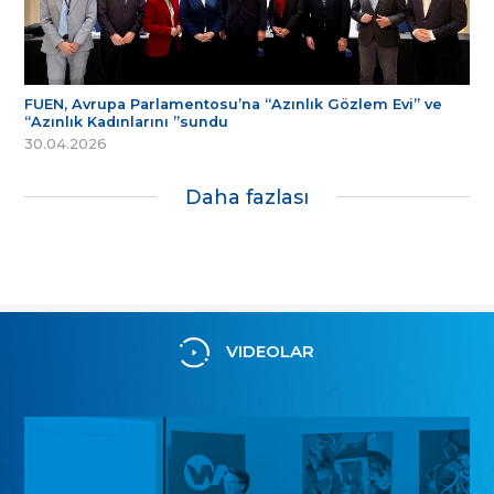
FUEN, Avrupa Parlamentosu’na “Azınlık Gözlem Evi” ve
“Azınlık Kadınlarını ”sundu
30.04.2026
Daha fazlası
VIDEOLAR