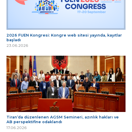
2026 FUEN Kongresi: Kongre web sitesi yayında, kayıtlar
başladı
23.06.2026
Tiran’da düzenlenen AGSM Semineri, azınlık hakları ve
AB perspektifine odaklandı
17.06.2026