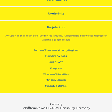
Üyelerimiz
Projelerimiz
Avrupa’nın 36 ülkesindeki 100'den fazla üye kuruluşumuzla birlikte çeşitli projeler
üzerinde çalışmaktayız
Forum of European Minority Regions
EUROPEADA 2024
MUTE HATE
Congress
Women of Minorities
Minority Monitor
Minority SafePack
Flensburg
Schiﬀbrücke 42, D-24939 Flensburg, Germany