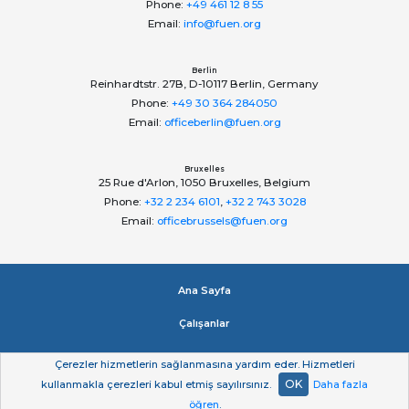
Phone:
+49 461 12 8 55
Email:
info@fuen.org
Berlin
Reinhardtstr. 27B, D-10117 Berlin, Germany
Phone:
+49 30 364 284050
Email:
officeberlin@fuen.org
Bruxelles
25 Rue d'Arlon, 1050 Bruxelles, Belgium
Phone:
+32 2 234 6101
,
+32 2 743 3028
Email:
officebrussels@fuen.org
Ana Sayfa
Çalışanlar
Impressum
Çerezler hizmetlerin sağlanmasına yardım eder. Hizmetleri
OK
kullanmakla çerezleri kabul etmiş sayılırsınız.
Daha fazla
Gizlilik beyan
öğren
.