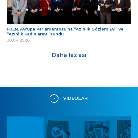
FUEN, Avrupa Parlamentosu’na “Azınlık Gözlem Evi” ve
“Azınlık Kadınlarını ”sundu
30.04.2026
Daha fazlası
VIDEOLAR