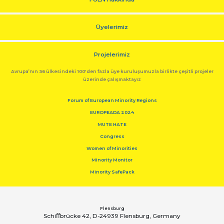
Üyelerimiz
Projelerimiz
Avrupa’nın 36 ülkesindeki 100'den fazla üye kuruluşumuzla birlikte çeşitli projeler
üzerinde çalışmaktayız
Forum of European Minority Regions
EUROPEADA 2024
MUTE HATE
Congress
Women of Minorities
Minority Monitor
Minority SafePack
Flensburg
Schiﬀbrücke 42, D-24939 Flensburg, Germany