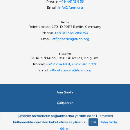
Phone:
+49 461 12 8 55
Email:
info@fuen.org
Berlin
Reinhardtstr. 27B, D-10117 Berlin, Germany
Phone:
+49 30 364 284050
Email:
officeberlin@fuen.org
Bruxelles
25 Rue d'Arlon, 1050 Bruxelles, Belgium
Phone:
+32 2 234 6101
,
+32 2 743 3028
Email:
officebrussels@fuen.org
Ana Sayfa
Çalışanlar
Impressum
Çerezler hizmetlerin sağlanmasına yardım eder. Hizmetleri
OK
kullanmakla çerezleri kabul etmiş sayılırsınız.
Daha fazla
Gizlilik beyan
öğren
.