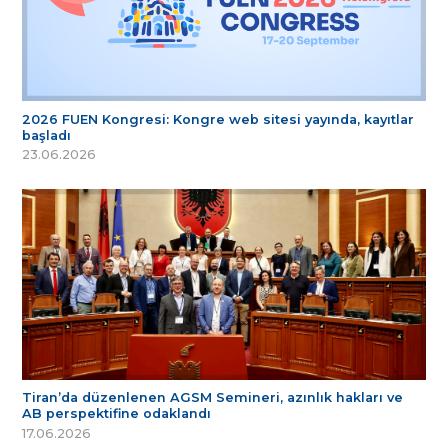
2026 FUEN Kongresi: Kongre web sitesi yayında, kayıtlar
başladı
23.06.2026
Tiran’da düzenlenen AGSM Semineri, azınlık hakları ve
AB perspektifine odaklandı
17.06.2026