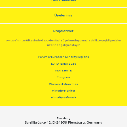
Üyelerimiz
Projelerimiz
Avrupa’nın 36 ülkesindeki 100'den fazla üye kuruluşumuzla birlikte çeşitli projeler
üzerinde çalışmaktayız
Forum of European Minority Regions
EUROPEADA 2024
MUTE HATE
Congress
Women of Minorities
Minority Monitor
Minority SafePack
Flensburg
Schiﬀbrücke 42, D-24939 Flensburg, Germany