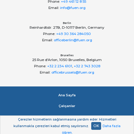
Phone:
+49 461 12 8 55
Email:
info@fuen.org
Berlin
Reinhardtstr. 27B, D-10117 Berlin, Germany
Phone:
+49 30 364 284050
Email:
officeberlin@fuen.org
Bruxelles
25 Rue d'Arlon, 1050 Bruxelles, Belgium
Phone:
+32 2 234 6101
,
+32 2 743 3028
Email:
officebrussels@fuen.org
Ana Sayfa
Çalışanlar
Impressum
Çerezler hizmetlerin sağlanmasına yardım eder. Hizmetleri
OK
kullanmakla çerezleri kabul etmiş sayılırsınız.
Daha fazla
Gizlilik beyan
öğren
.