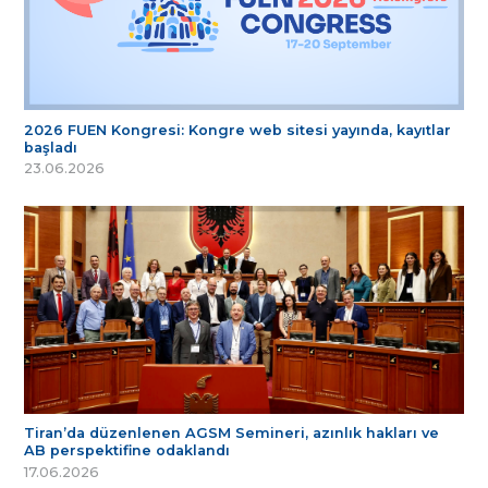
2026 FUEN Kongresi: Kongre web sitesi yayında, kayıtlar
başladı
23.06.2026
Tiran’da düzenlenen AGSM Semineri, azınlık hakları ve
AB perspektifine odaklandı
17.06.2026