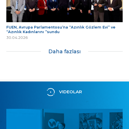
FUEN, Avrupa Parlamentosu’na “Azınlık Gözlem Evi” ve
“Azınlık Kadınlarını ”sundu
30.04.2026
Daha fazlası
VIDEOLAR