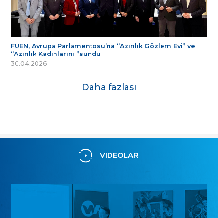
FUEN, Avrupa Parlamentosu’na “Azınlık Gözlem Evi” ve
“Azınlık Kadınlarını ”sundu
30.04.2026
Daha fazlası
VIDEOLAR