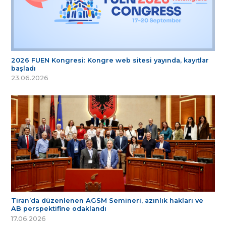
2026 FUEN Kongresi: Kongre web sitesi yayında, kayıtlar
başladı
23.06.2026
Tiran’da düzenlenen AGSM Semineri, azınlık hakları ve
AB perspektifine odaklandı
17.06.2026