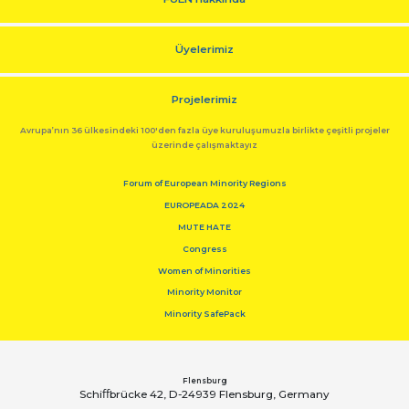
Üyelerimiz
Projelerimiz
Avrupa’nın 36 ülkesindeki 100'den fazla üye kuruluşumuzla birlikte çeşitli projeler
üzerinde çalışmaktayız
Forum of European Minority Regions
EUROPEADA 2024
MUTE HATE
Congress
Women of Minorities
Minority Monitor
Minority SafePack
Flensburg
Schiﬀbrücke 42, D-24939 Flensburg, Germany