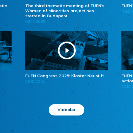
atic
The third thematic meeting of FUEN’s
FUEN
Women of Minorities project has
11.11.2
started in Budapest
02.12.2025
FUEN Congress 2025: Kloster Neustift
FUEN
actio
26.10.2025
25.10
Videolar