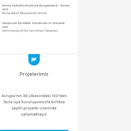
Roma Volkshochschule Burgenland – Roma
VHS
Roma Adult Educational Centre
Skupnost koroških Slovencev in Slovenk
SKS
Community of the Carinthian Slovenes
Zveza slovenskih organizacij na Koroškem
(ZSO)
Central Association of Slovene Organisations in
Carinthia (ZSO)
Zajednica Crnogoraca u Albaniji “ZCGA” -
Elbasan
Montenegrin Community in Albania “ZCGA” -
Projelerimiz
Elbasan
Македонско Друштво "Илинден" Tирана
Macedonian Association “Ilinden” – Tirana
Avrupa’nın 36 ülkesindeki 100'den
Meshet Türkleri Cemiyeti Azerbaycan’da
“VATAN”
fazla üye kuruluşumuzla birlikte
"Vatan" Public Union of Ahiska Turks living in
çeşitli projeler üzerinde
Azerbaijan
çalışmaktayız
ProDG
ProDG