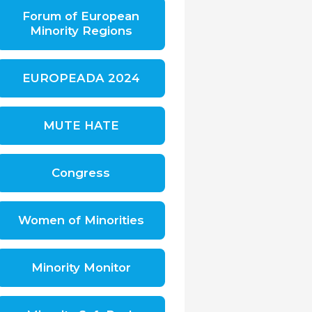
Udruženje Centar za integrativnu inkluziju
Roma i Romkinja Otaharin
Forum of European
Otaharin - Centre for Integrative Inclusion of
Minority Regions
Roma Men and Women
Tsentru ti limba shi cultura armaneasca
Centre for Aromunian Language and Culture in
Bulgaria
EUROPEADA 2024
ЕВРОПЕЙСКИ ИНСТИТУТ - ПОМАК
European Institute - POMAK
MUTE HATE
Lia Rumantscha
Romansh Organisation
Pro Grigioni Italiano (Pgi)
Congress
The Pro Grigioni Italiano (Pgi) association
Radgenossenschaft der Landstraße
The Radgenossenschaft der Landstrasse
Women of Minorities
Kongres Polakow w Republice Czeskije
Congress of the Poles in the Czech Republic
Landesversammlung der deutschen Vereine
Minority Monitor
in der Tschechischen Republik e.V. -
Shromáždění německých spolků v České
republice, z.s.
The Assembly of German Associations in the
Czech Republic