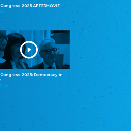
Central Council of German Sinti and Roma
 Congress 2025 AFTERMOVIE
025
Związek Polaków w Niemczech
Union of Poles in Germany
Bund Deutscher Nordschleswiger (BDN)
Federation of Germans in Northern Schleswig
Grænseforeningen
Danish Border Association
Eestimaa Rahvuste Ühendus
Estonian Union of National Minorities
Eestimaa Valgevenelaste Assotsiatsioon
Estonian Belorusian Association
 Congress 2025: Democracy in
n
Verein der Deutschen in Estland
Estonian German Society
.2025
Некоммерческое объединение “Русская
школа Эстонии”
NGO "Russian School of Estonia"
Союз Славянских просветительных и
благотворительных обществ
Union of Russian Educational and Charitable
Societies in Estonia