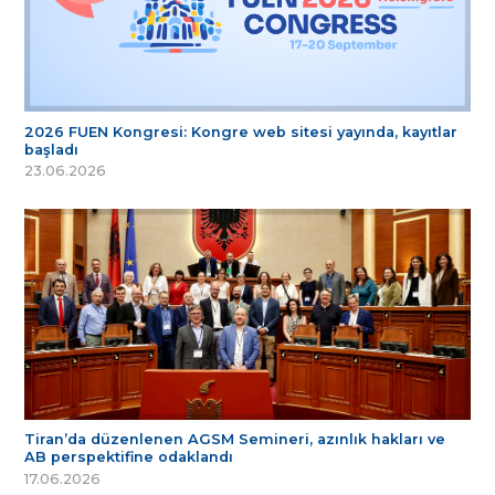
2026 FUEN Kongresi: Kongre web sitesi yayında, kayıtlar
başladı
23.06.2026
Tiran’da düzenlenen AGSM Semineri, azınlık hakları ve
AB perspektifine odaklandı
17.06.2026