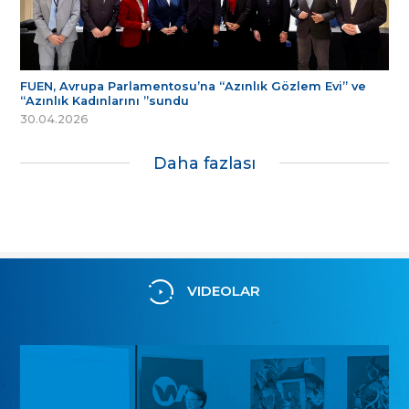
FUEN, Avrupa Parlamentosu’na “Azınlık Gözlem Evi” ve
“Azınlık Kadınlarını ”sundu
30.04.2026
Daha fazlası
VIDEOLAR