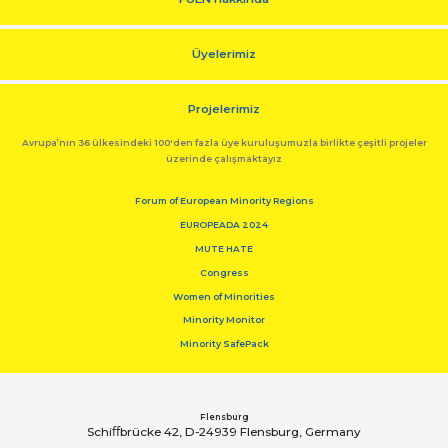
Üyelerimiz
Projelerimiz
Avrupa’nın 36 ülkesindeki 100'den fazla üye kuruluşumuzla birlikte çeşitli projeler
üzerinde çalışmaktayız
Forum of European Minority Regions
EUROPEADA 2024
MUTE HATE
Congress
Women of Minorities
Minority Monitor
Minority SafePack
Flensburg
Schiﬀbrücke 42, D-24939 Flensburg, Germany