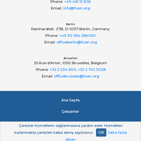
Phone:
+49 461 12 8 55
Email:
info@fuen.org
Berlin
Reinhardtstr. 27B, D-10117 Berlin, Germany
Phone:
+49 30 364 284050
Email:
officeberlin@fuen.org
Bruxelles
25 Rue d'Arlon, 1050 Bruxelles, Belgium
Phone:
+32 2 234 6101
,
+32 2 743 3028
Email:
officebrussels@fuen.org
Ana Sayfa
Çalışanlar
Impressum
Çerezler hizmetlerin sağlanmasına yardım eder. Hizmetleri
OK
kullanmakla çerezleri kabul etmiş sayılırsınız.
Daha fazla
Gizlilik beyan
öğren
.