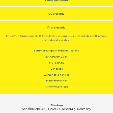
Üyelerimiz
Projelerimiz
Avrupa’nın 36 ülkesindeki 100'den fazla üye kuruluşumuzla birlikte çeşitli projeler
üzerinde çalışmaktayız
Forum of European Minority Regions
EUROPEADA 2024
MUTE HATE
Congress
Women of Minorities
Minority Monitor
Minority SafePack
Flensburg
Schiﬀbrücke 42, D-24939 Flensburg, Germany