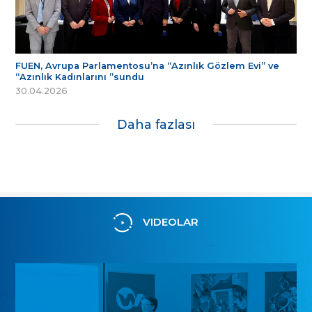
FUEN, Avrupa Parlamentosu’na “Azınlık Gözlem Evi” ve
“Azınlık Kadınlarını ”sundu
30.04.2026
Daha fazlası
VIDEOLAR