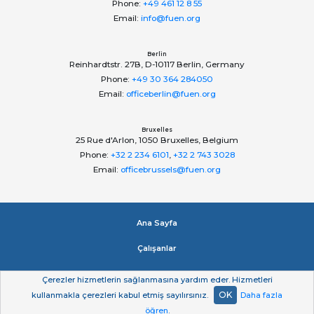
Phone:
+49 461 12 8 55
Email:
info@fuen.org
Berlin
Reinhardtstr. 27B, D-10117 Berlin, Germany
Phone:
+49 30 364 284050
Email:
officeberlin@fuen.org
Bruxelles
25 Rue d'Arlon, 1050 Bruxelles, Belgium
Phone:
+32 2 234 6101
,
+32 2 743 3028
Email:
officebrussels@fuen.org
Ana Sayfa
Çalışanlar
Impressum
Çerezler hizmetlerin sağlanmasına yardım eder. Hizmetleri
OK
kullanmakla çerezleri kabul etmiş sayılırsınız.
Daha fazla
Gizlilik beyan
öğren
.