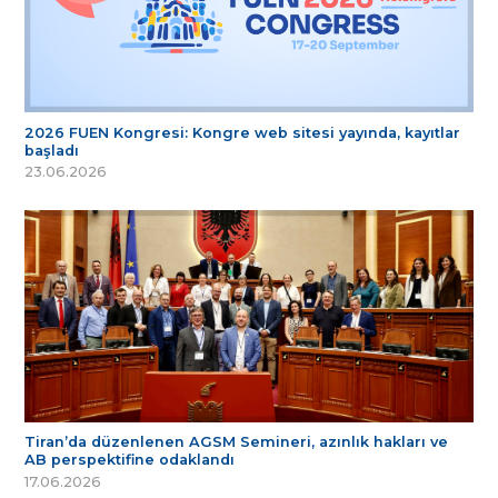
2026 FUEN Kongresi: Kongre web sitesi yayında, kayıtlar
başladı
23.06.2026
Tiran’da düzenlenen AGSM Semineri, azınlık hakları ve
AB perspektifine odaklandı
17.06.2026