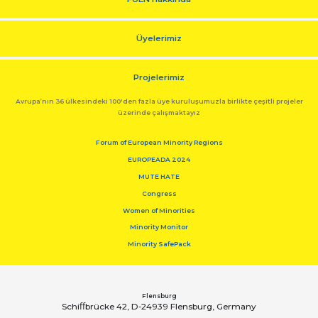
Üyelerimiz
Projelerimiz
Avrupa’nın 36 ülkesindeki 100'den fazla üye kuruluşumuzla birlikte çeşitli projeler
üzerinde çalışmaktayız
Forum of European Minority Regions
EUROPEADA 2024
MUTE HATE
Congress
Women of Minorities
Minority Monitor
Minority SafePack
Flensburg
Schiﬀbrücke 42, D-24939 Flensburg, Germany