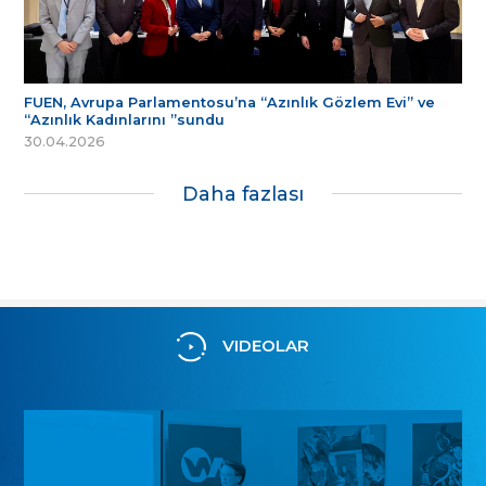
FUEN, Avrupa Parlamentosu’na “Azınlık Gözlem Evi” ve
“Azınlık Kadınlarını ”sundu
30.04.2026
Daha fazlası
VIDEOLAR