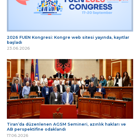
2026 FUEN Kongresi: Kongre web sitesi yayında, kayıtlar
başladı
23.06.2026
Tiran’da düzenlenen AGSM Semineri, azınlık hakları ve
AB perspektifine odaklandı
17.06.2026