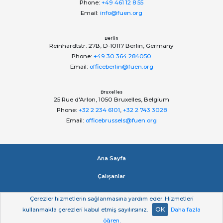
Phone:
+49 461 12 8 55
Email:
info@fuen.org
Berlin
Reinhardtstr. 27B, D-10117 Berlin, Germany
Phone:
+49 30 364 284050
Email:
officeberlin@fuen.org
Bruxelles
25 Rue d'Arlon, 1050 Bruxelles, Belgium
Phone:
+32 2 234 6101
,
+32 2 743 3028
Email:
officebrussels@fuen.org
Ana Sayfa
Çalışanlar
Impressum
Çerezler hizmetlerin sağlanmasına yardım eder. Hizmetleri
OK
kullanmakla çerezleri kabul etmiş sayılırsınız.
Daha fazla
Gizlilik beyan
öğren
.