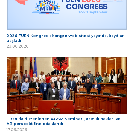
2026 FUEN Kongresi: Kongre web sitesi yayında, kayıtlar
başladı
23.06.2026
Tiran’da düzenlenen AGSM Semineri, azınlık hakları ve
AB perspektifine odaklandı
17.06.2026