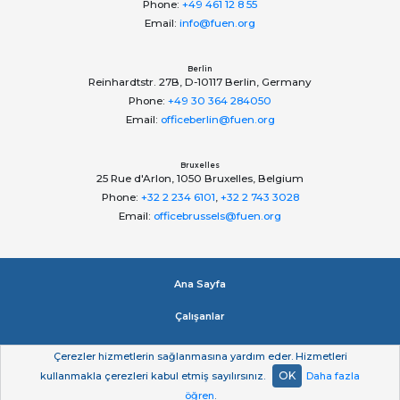
Phone:
+49 461 12 8 55
Email:
info@fuen.org
Berlin
Reinhardtstr. 27B, D-10117 Berlin, Germany
Phone:
+49 30 364 284050
Email:
officeberlin@fuen.org
Bruxelles
25 Rue d'Arlon, 1050 Bruxelles, Belgium
Phone:
+32 2 234 6101
,
+32 2 743 3028
Email:
officebrussels@fuen.org
Ana Sayfa
Çalışanlar
Impressum
Çerezler hizmetlerin sağlanmasına yardım eder. Hizmetleri
OK
kullanmakla çerezleri kabul etmiş sayılırsınız.
Daha fazla
Gizlilik beyan
öğren
.