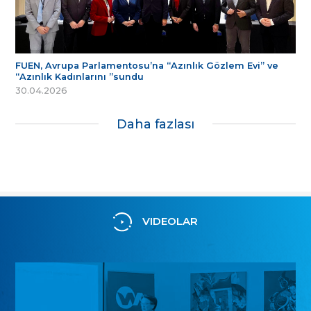
FUEN, Avrupa Parlamentosu’na “Azınlık Gözlem Evi” ve
“Azınlık Kadınlarını ”sundu
30.04.2026
Daha fazlası
VIDEOLAR