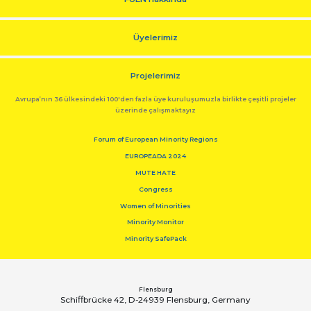
Üyelerimiz
Projelerimiz
Avrupa’nın 36 ülkesindeki 100'den fazla üye kuruluşumuzla birlikte çeşitli projeler
üzerinde çalışmaktayız
Forum of European Minority Regions
EUROPEADA 2024
MUTE HATE
Congress
Women of Minorities
Minority Monitor
Minority SafePack
Flensburg
Schiﬀbrücke 42, D-24939 Flensburg, Germany