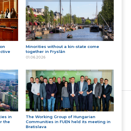
 on
Minorities without a kin-state come
ctive
together in Fryslân
01.06.2026
ies in
The Working Group of Hungarian
r the
Communities in FUEN held its meeting in
Bratislava