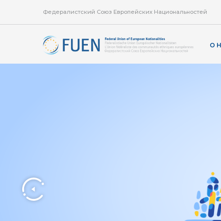
Федералистский Союз Европейских Национальностей
О 