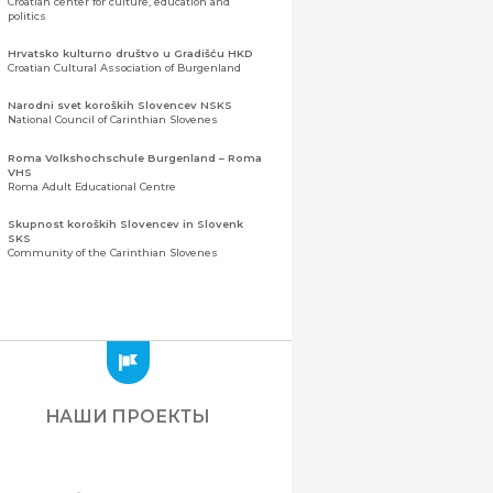
Croatian center for culture, education and
politics
Hrvatsko kulturno društvo u Gradišću HKD
Croatian Cultural Association of Burgenland
Narodni svet koroških Slovencev NSKS
National Council of Carinthian Slovenes
Roma Volkshochschule Burgenland – Roma
VHS
Roma Adult Educational Centre
Skupnost koroških Slovencev in Slovenk
SKS
Community of the Carinthian Slovenes
Zveza slovenskih organizacij na Koroškem
(ZSO)
Центральная ассоциация словенских
организаций Каринтии (ЗСО)
Zajednica Crnogoraca u Albaniji “ZCGA” -
Elbasan
Montenegrin Community in Albania “ZCGA” -
НАШИ ПРОЕКТЫ
Elbasan
Македонско Друштво "Илинден" Tирана
Macedonian Association “Ilinden” – Tirana