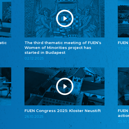
atic
The third thematic meeting of FUEN’s
FUEN
Women of Minorities project has
11.11.2
started in Budapest
02.12.2025
FUEN Congress 2025: Kloster Neustift
FUEN
actio
26.10.2025
25.10