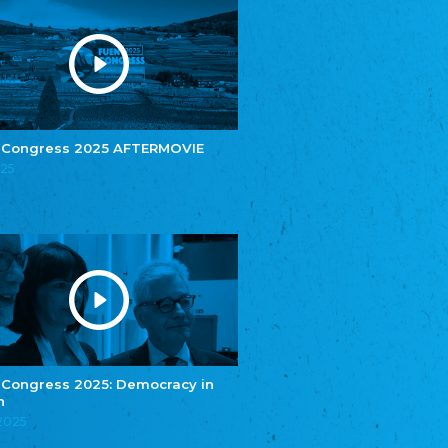
Youth of European Nationalities (YEN)
Youth of European Nationalities (YEN)
Zentralrat der Jenischen in Deutschland
e.V.
Central Council of Yenish in Germany
Zentralrat Deutscher Sinti und Roma
Central Council of German Sinti and Roma
 Congress 2025 AFTERMOVIE
Związek Polaków w Niemczech
025
Union of Poles in Germany
Bund Deutscher Nordschleswiger (BDN)
Federation of Germans in Northern Schleswig
Grænseforeningen
Danish Border Association
Eestimaa Rahvuste Ühendus
Estonian Union of National Minorities
Eestimaa Valgevenelaste Assotsiatsioon
Estonian Belorusian Association
 Congress 2025: Democracy in
Verein der Deutschen in Estland
n
Estonian German Society
.2025
Некоммерческое объединение “Русская