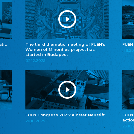
atic
The third thematic meeting of FUEN’s
FUEN
Women of Minorities project has
11.11.2
started in Budapest
02.12.2025
FUEN Congress 2025: Kloster Neustift
FUEN
actio
26.10.2025
25.10