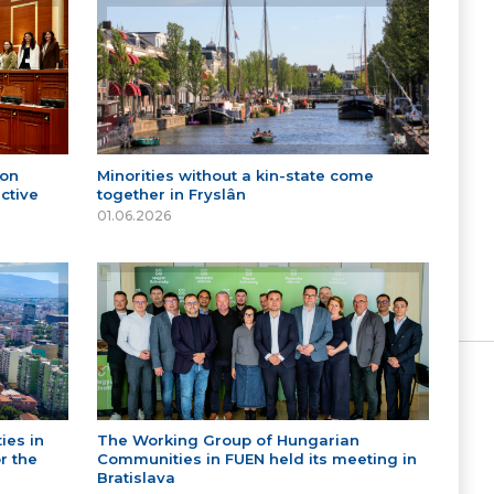
 on
Minorities without a kin-state come
ctive
together in Fryslân
01.06.2026
ies in
The Working Group of Hungarian
r the
Communities in FUEN held its meeting in
Bratislava