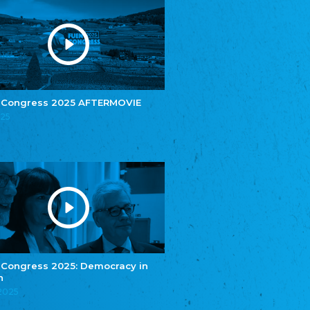
Youth of European Nationalities (YEN)
Youth of European Nationalities (YEN)
Zentralrat der Jenischen in Deutschland
e.V.
Central Council of Yenish in Germany
Zentralrat Deutscher Sinti und Roma
Central Council of German Sinti and Roma
 Congress 2025 AFTERMOVIE
Związek Polaków w Niemczech
025
Union of Poles in Germany
Bund Deutscher Nordschleswiger (BDN)
Federation of Germans in Northern Schleswig
Grænseforeningen
Danish Border Association
Eestimaa Rahvuste Ühendus
Estonian Union of National Minorities
Eestimaa Valgevenelaste Assotsiatsioon
Estonian Belorusian Association
 Congress 2025: Democracy in
Verein der Deutschen in Estland
n
Estonian German Society
.2025
Некоммерческое объединение “Русская