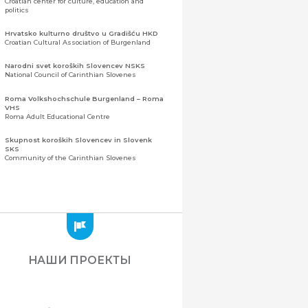
Croatian center for culture, education and
politics
Hrvatsko kulturno društvo u Gradišću HKD
Croatian Cultural Association of Burgenland
Narodni svet koroških Slovencev NSKS
National Council of Carinthian Slovenes
Roma Volkshochschule Burgenland – Roma
VHS
Roma Adult Educational Centre
Skupnost koroških Slovencev in Slovenk
SKS
Community of the Carinthian Slovenes
Zveza slovenskih organizacij na Koroškem
(ZSO)
Центральная ассоциация словенских
организаций Каринтии (ЗСО)
Zajednica Crnogoraca u Albaniji “ZCGA” -
Elbasan
Montenegrin Community in Albania “ZCGA” -
НАШИ ПРОЕКТЫ
Elbasan
Македонско Друштво "Илинден" Tирана
Macedonian Association “Ilinden” – Tirana