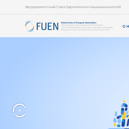
Федералистский Союз Европейских Национальностей
О 