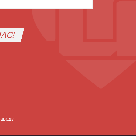
АС!
народу.