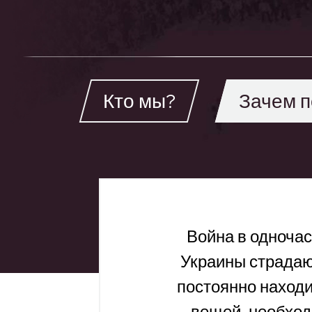
Кто мы?
Зачем п
Война в одноча
Украины страдают
постоянно находи
вещей, необход