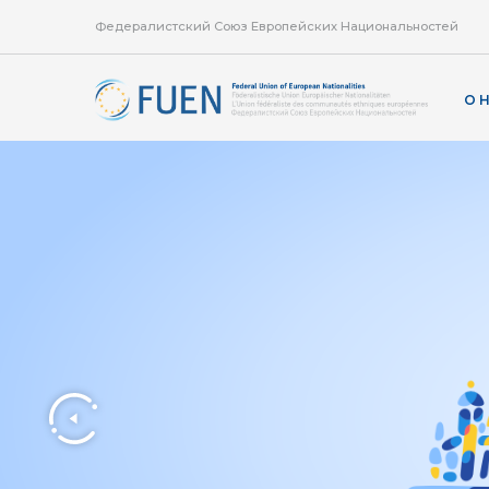
Федералистский Союз Европейских Национальностей
О 