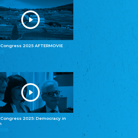
Youth of European Nationalities (YEN)
Youth of European Nationalities (YEN)
Zentralrat der Jenischen in Deutschland
e.V.
Central Council of Yenish in Germany
Zentralrat Deutscher Sinti und Roma
Central Council of German Sinti and Roma
 Congress 2025 AFTERMOVIE
Związek Polaków w Niemczech
025
Union of Poles in Germany
Bund Deutscher Nordschleswiger (BDN)
Federation of Germans in Northern Schleswig
Grænseforeningen
Danish Border Association
Eestimaa Rahvuste Ühendus
Estonian Union of National Minorities
Eestimaa Valgevenelaste Assotsiatsioon
Estonian Belorusian Association
 Congress 2025: Democracy in
Verein der Deutschen in Estland
n
Estonian German Society
.2025
Некоммерческое объединение “Русская