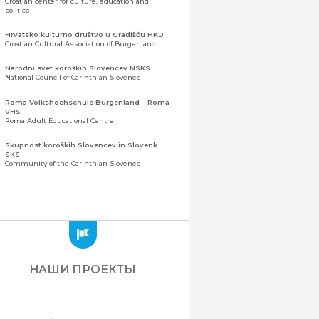
Croatian center for culture, education and
politics
Hrvatsko kulturno društvo u Gradišću HKD
Croatian Cultural Association of Burgenland
Narodni svet koroških Slovencev NSKS
National Council of Carinthian Slovenes
Roma Volkshochschule Burgenland – Roma
VHS
Roma Adult Educational Centre
Skupnost koroških Slovencev in Slovenk
SKS
Community of the Carinthian Slovenes
Zveza slovenskih organizacij na Koroškem
(ZSO)
Центральная ассоциация словенских
организаций Каринтии (ЗСО)
Zajednica Crnogoraca u Albaniji “ZCGA” -
Elbasan
Montenegrin Community in Albania “ZCGA” -
НАШИ ПРОЕКТЫ
Elbasan
Македонско Друштво "Илинден" Tирана
Macedonian Association “Ilinden” – Tirana