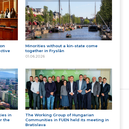
 on
Minorities without a kin-state come
ctive
together in Fryslân
01.06.2026
ies in
The Working Group of Hungarian
r the
Communities in FUEN held its meeting in
Bratislava