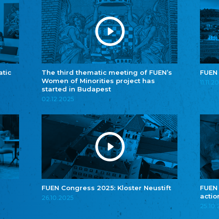
atic
The third thematic meeting of FUEN’s
FUEN
Women of Minorities project has
11.11.2
started in Budapest
02.12.2025
FUEN Congress 2025: Kloster Neustift
FUEN
actio
26.10.2025
25.10