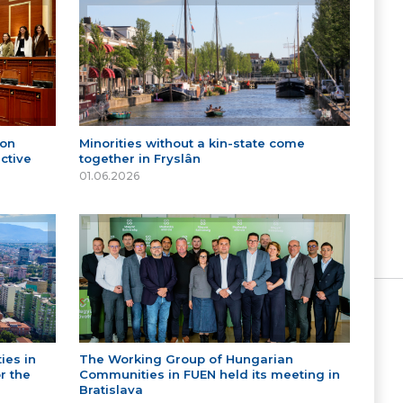
 on
Minorities without a kin-state come
ctive
together in Fryslân
01.06.2026
ies in
The Working Group of Hungarian
r the
Communities in FUEN held its meeting in
Bratislava