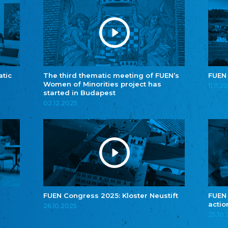
atic
The third thematic meeting of FUEN’s
FUEN
Women of Minorities project has
11.11.2
started in Budapest
02.12.2025
FUEN Congress 2025: Kloster Neustift
FUEN
actio
26.10.2025
25.10