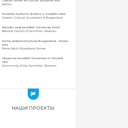
Croatian center for culture, education and
politics
Hrvatsko kulturno društvo u Gradišću HKD
Croatian Cultural Association of Burgenland
Narodni svet koroških Slovencev NSKS
National Council of Carinthian Slovenes
Roma Volkshochschule Burgenland – Roma
VHS
Roma Adult Educational Centre
Skupnost koroških Slovencev in Slovenk
SKS
Community of the Carinthian Slovenes
Zveza slovenskih organizacij na Koroškem
(ZSO)
Центральная ассоциация словенских
организаций Каринтии (ЗСО)
Zajednica Crnogoraca u Albaniji “ZCGA” -
Elbasan
Montenegrin Community in Albania “ZCGA” -
НАШИ ПРОЕКТЫ
Elbasan
Македонско Друштво "Илинден" Tирана
Macedonian Association “Ilinden” – Tirana