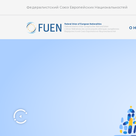
Федералистский Союз Европейских Национальностей
О 