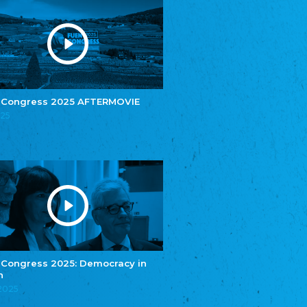
Youth of European Nationalities (YEN)
Youth of European Nationalities (YEN)
Zentralrat der Jenischen in Deutschland
e.V.
Central Council of Yenish in Germany
Zentralrat Deutscher Sinti und Roma
Central Council of German Sinti and Roma
 Congress 2025 AFTERMOVIE
Związek Polaków w Niemczech
025
Union of Poles in Germany
Bund Deutscher Nordschleswiger (BDN)
Federation of Germans in Northern Schleswig
Grænseforeningen
Danish Border Association
Eestimaa Rahvuste Ühendus
Estonian Union of National Minorities
Eestimaa Valgevenelaste Assotsiatsioon
Estonian Belorusian Association
 Congress 2025: Democracy in
Verein der Deutschen in Estland
n
Estonian German Society
.2025
Некоммерческое объединение “Русская