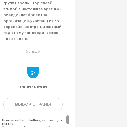
групп Европы. Под своей
эгидой в настоящее время он
объединяет более 100
организаций-участниц из 38
европейских стран, и каждый
год к нему присоединяются
новые члены.
больше
наши члены
ВЫБОР СТРАНЫ
Hrvatski centar za kulturu, obrazovanje i
politiku