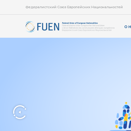
Федералистский Союз Европейских Национальностей
О 