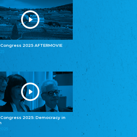
Youth of European Nationalities (YEN)
Youth of European Nationalities (YEN)
Zentralrat der Jenischen in Deutschland
e.V.
Central Council of Yenish in Germany
Zentralrat Deutscher Sinti und Roma
Central Council of German Sinti and Roma
 Congress 2025 AFTERMOVIE
Związek Polaków w Niemczech
025
Union of Poles in Germany
Bund Deutscher Nordschleswiger (BDN)
Federation of Germans in Northern Schleswig
Grænseforeningen
Danish Border Association
Eestimaa Rahvuste Ühendus
Estonian Union of National Minorities
Eestimaa Valgevenelaste Assotsiatsioon
Estonian Belorusian Association
 Congress 2025: Democracy in
Verein der Deutschen in Estland
n
Estonian German Society
.2025
Некоммерческое объединение “Русская