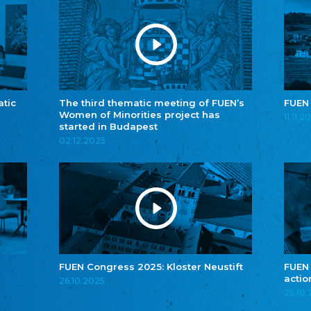
atic
The third thematic meeting of FUEN’s
FUEN
Women of Minorities project has
11.11.2
started in Budapest
02.12.2025
FUEN Congress 2025: Kloster Neustift
FUEN
actio
26.10.2025
25.10