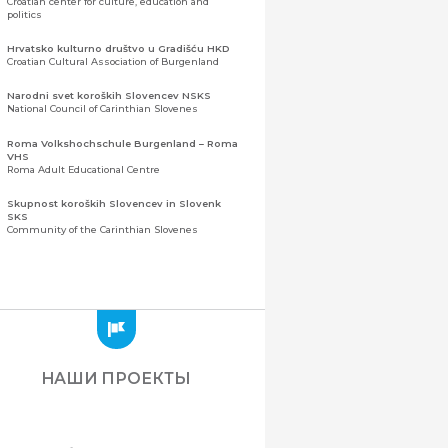
Croatian center for culture, education and
politics
Hrvatsko kulturno društvo u Gradišću HKD
Croatian Cultural Association of Burgenland
Narodni svet koroških Slovencev NSKS
National Council of Carinthian Slovenes
Roma Volkshochschule Burgenland – Roma
VHS
Roma Adult Educational Centre
Skupnost koroških Slovencev in Slovenk
SKS
Community of the Carinthian Slovenes
Zveza slovenskih organizacij na Koroškem
(ZSO)
Центральная ассоциация словенских
организаций Каринтии (ЗСО)
Zajednica Crnogoraca u Albaniji “ZCGA” -
Elbasan
Montenegrin Community in Albania “ZCGA” -
НАШИ ПРОЕКТЫ
Elbasan
Македонско Друштво "Илинден" Tирана
Macedonian Association “Ilinden” – Tirana