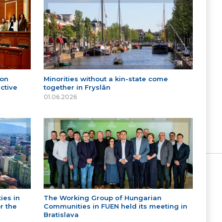
 on
Minorities without a kin-state come
ctive
together in Fryslân
01.06.2026
ies in
The Working Group of Hungarian
r the
Communities in FUEN held its meeting in
Bratislava