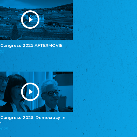
Youth of European Nationalities (YEN)
Youth of European Nationalities (YEN)
Zentralrat der Jenischen in Deutschland
e.V.
Central Council of Yenish in Germany
Zentralrat Deutscher Sinti und Roma
Central Council of German Sinti and Roma
 Congress 2025 AFTERMOVIE
Związek Polaków w Niemczech
025
Union of Poles in Germany
Bund Deutscher Nordschleswiger (BDN)
Federation of Germans in Northern Schleswig
Grænseforeningen
Danish Border Association
Eestimaa Rahvuste Ühendus
Estonian Union of National Minorities
Eestimaa Valgevenelaste Assotsiatsioon
Estonian Belorusian Association
 Congress 2025: Democracy in
Verein der Deutschen in Estland
n
Estonian German Society
.2025
Некоммерческое объединение “Русская