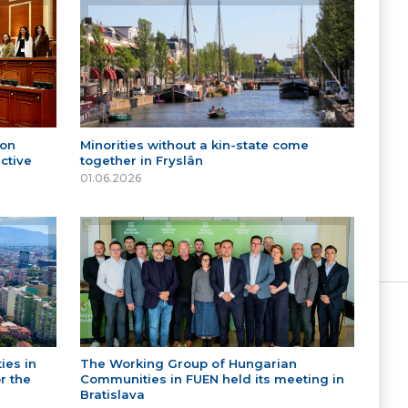
 on
Minorities without a kin-state come
ctive
together in Fryslân
01.06.2026
ies in
The Working Group of Hungarian
r the
Communities in FUEN held its meeting in
Bratislava