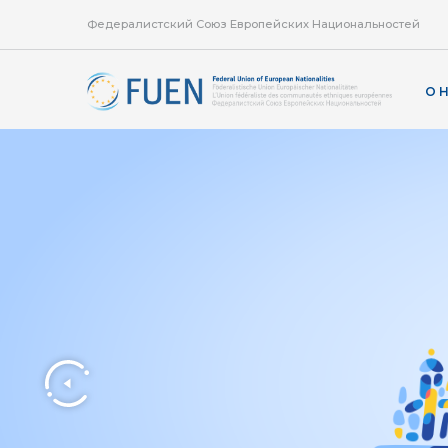
Федералистский Союз Европейских Национальностей
О 