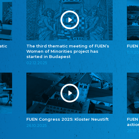
atic
The third thematic meeting of FUEN’s
FUEN
Women of Minorities project has
11.11.2
started in Budapest
02.12.2025
FUEN Congress 2025: Kloster Neustift
FUEN
actio
26.10.2025
25.10