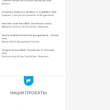
Croatian center for culture, education and
politics
Hrvatsko kulturno društvo u Gradišću HKD
Croatian Cultural Association of Burgenland
Narodni svet koroških Slovencev NSKS
National Council of Carinthian Slovenes
Roma Volkshochschule Burgenland – Roma
VHS
Roma Adult Educational Centre
Skupnost koroških Slovencev in Slovenk
SKS
Community of the Carinthian Slovenes
Zveza slovenskih organizacij na Koroškem
(ZSO)
Центральная ассоциация словенских
организаций Каринтии (ЗСО)
Zajednica Crnogoraca u Albaniji “ZCGA” -
Elbasan
Montenegrin Community in Albania “ZCGA” -
НАШИ ПРОЕКТЫ
Elbasan
Македонско Друштво "Илинден" Tирана
Macedonian Association “Ilinden” – Tirana